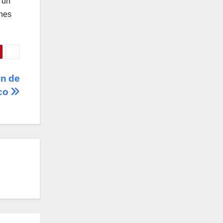
 un
ones
ón de
ico