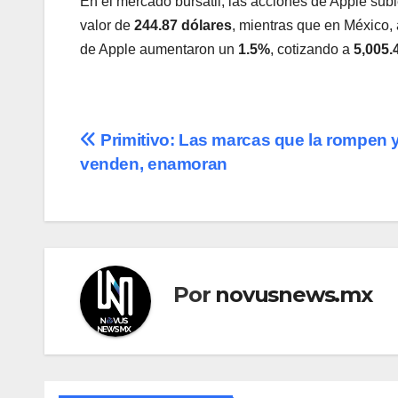
En el mercado bursátil, las acciones de Apple sub
valor de
244.87 dólares
, mientras que en México, 
de Apple aumentaron un
1.5%
, cotizando a
5,005.
Navegación
Primitivo: Las marcas que la rompen 
venden, enamoran
de
entradas
Por
novusnews.mx