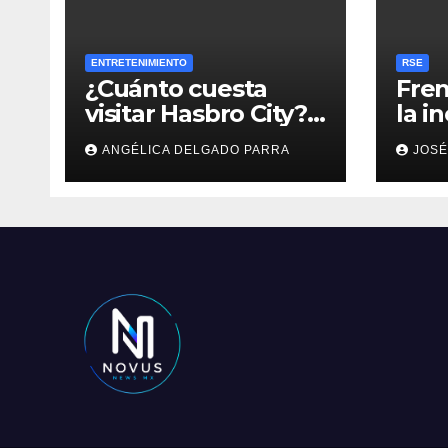
ENTRETENIMIENTO
RSE
¿Cuánto cuesta
Fren
visitar Hasbro City?
la i
Precios, atracciones
empr
ANGÉLICA DELGADO PARRA
JOSÉ
y actividades de
Summer Fest