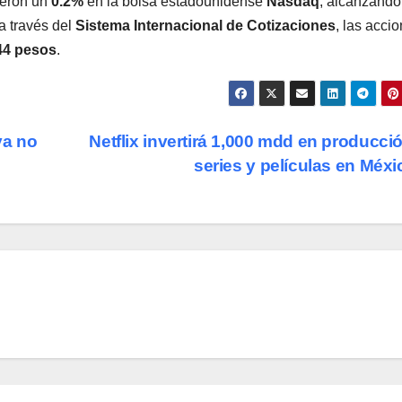
ieron un
0.2%
en la bolsa estadounidense
Nasdaq
, alcanzando
a través del
Sistema Internacional de Cotizaciones
, las acci
44 pesos
.
ya no
Netflix invertirá 1,000 mdd en producci
series y películas en Méx