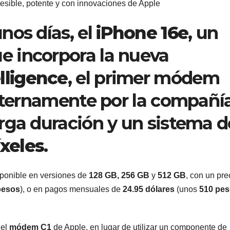
esible, potente y con innovaciones de Apple
nos días, el
iPhone 16e
, un
 incorpora la nueva
lligence
, el primer módem
internamente por la compañía
arga duración y un sistema d
xeles
.
sponible en versiones de
128 GB, 256 GB
y
512 GB
, con un pre
pesos
), o en pagos mensuales de
24.95 dólares
(unos
510 pe
 el
módem C1
de Apple, en lugar de utilizar un componente de