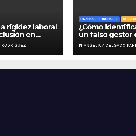
FINANZAS PERSONALES
SEGUR
a rigidez laboral
¿Cómo identific
nclusión en
un falso gestor
esas: efr
Afore y proteger
 RODRÍGUEZ
ANGÉLICA DELGADO PAR
ahorro para el
retiro?