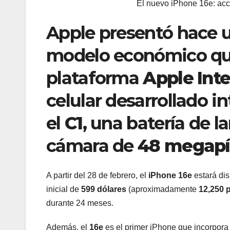
El nuevo iPhone 16e: acc
Apple presentó hace u
modelo económico que
plataforma
Apple Inte
celular desarrollado 
el
C1
, una batería de l
cámara de
48 megapí
A partir del 28 de febrero, el
iPhone 16e
estará di
inicial de
599 dólares
(aproximadamente
12,250 
durante 24 meses.
Además, el
16e
es el primer iPhone que incorpora