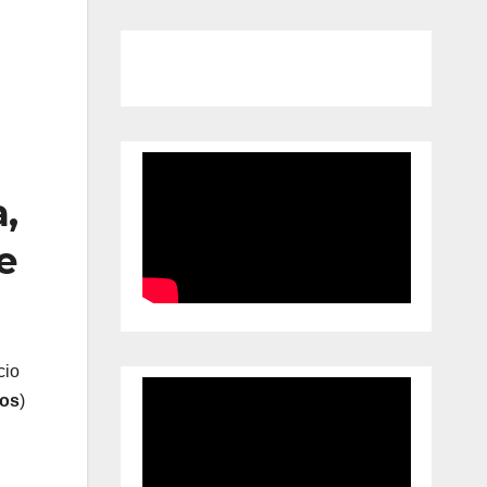
,
e
cio
sos
)