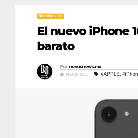
NEGOCIOS 360
El nuevo iPhone 1
barato
Por
novusnews.mx
#APPLE
,
#iPhon
FEB 20, 2025