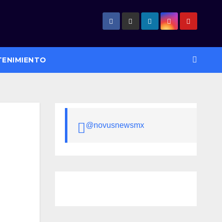
TENIMIENTO
@novusnewsmx