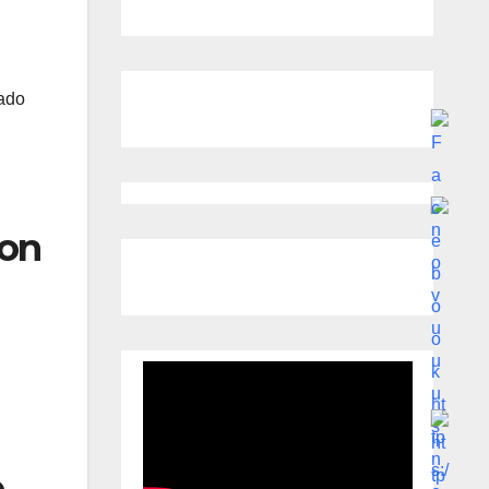
rado
con
o