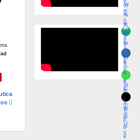
irma
dad
utica
jos