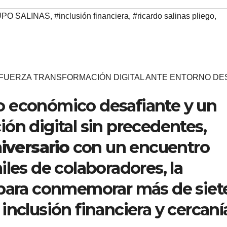
PO SALINAS
,
#inclusión financiera
,
#ricardo salinas pliego
,
EFUERZA TRANSFORMACIÓN DIGITAL ANTE ENTORNO DE
o económico desafiante y un
ón digital sin precedentes,
iversario
con un encuentro
iles de colaboradores, la
 para conmemorar más de siet
inclusión financiera y cercaní