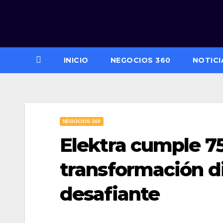
Saltar
al
contenido
INICIO
NEGOCIOS 360
NOTICI
NEGOCIOS 360
Elektra cumple 75
transformación di
desafiante