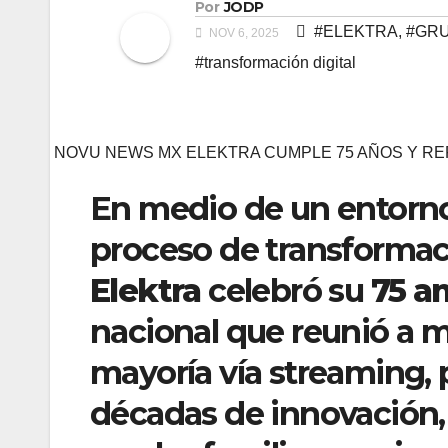
Por
JODP
#ELEKTRA
,
#GRU
NOV 6, 2025
#transformación digital
NOVU NEWS MX ELEKTRA CUMPLE 75 AÑOS Y R
En medio de un entorn
proceso de transformaci
Elektra
celebró su
75 an
nacional que reunió a m
mayoría vía streaming,
décadas de innovación, 