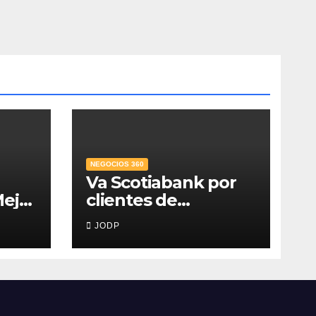
NEGOCIOS 360
Va Scotiabank por
ejor
clientes de
Es;
patrimonio
JODP
emergente
cio