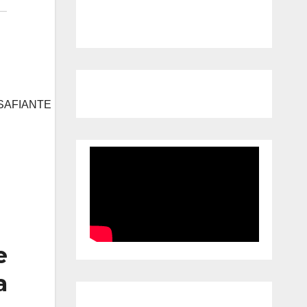
SAFIANTE
e
a