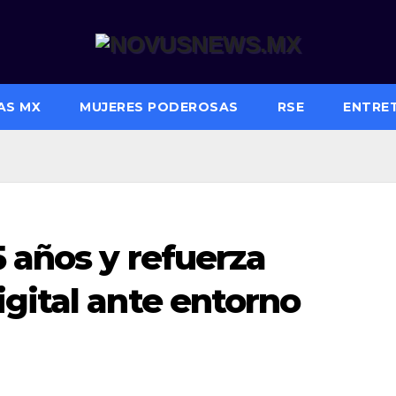
AS MX
MUJERES PODEROSAS
RSE
ENTRE
 años y refuerza
gital ante entorno