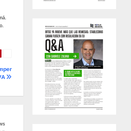
má.
o.
omper
BVA
ews