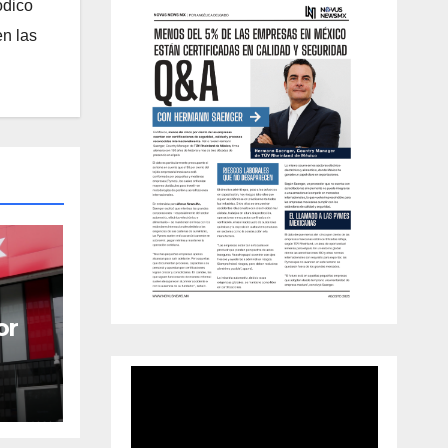
ódico
n las
or