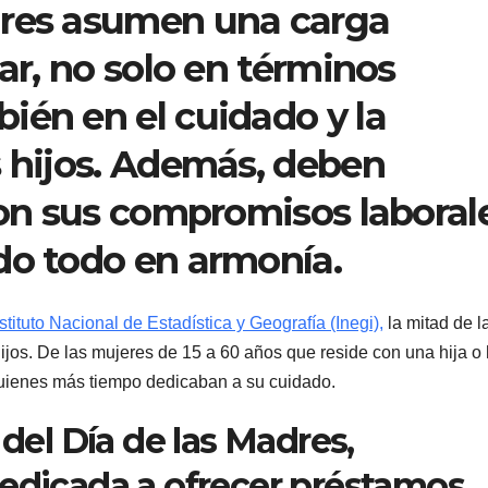
dres asumen una carga
gar, no solo en términos
ién en el cuidado y la
s hijos. Además, deben
 con sus compromisos laboral
do todo en armonía.
nstituto Nacional de Estadística y Geografía (Inegi),
la mitad de l
ijos. De las mujeres de 15 a 60 años que reside con una hija o 
quienes más tiempo dedicaban a su cuidado.
 del Día de las Madres,
edicada a ofrecer préstamos