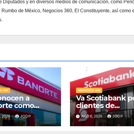
 Diputados y en diversos medios de comunicación, como Peri
, Rumbo de México, Negocios 360, El Constituyente, así como e
s.
S 360
NEGOCIOS 360
onocen a
Va Scotiabank p
orte como
clientes de
r Banco para
patrimonio
, 2026
JODP
AGO 6, 2026
JODP
s; supera 14%
emergente
mercado