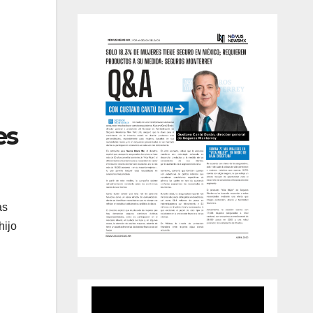
es
as
hijo