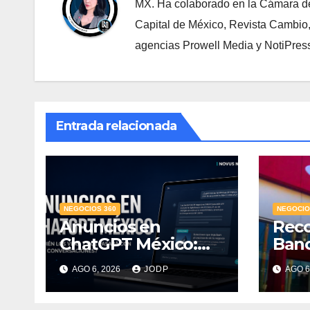
MX. Ha colaborado en la Cámara de
Capital de México, Revista Cambio
agencias Prowell Media y NotiPres
Entrada relacionada
NEGOCIOS 360
NEGOCIO
Anuncios en
Rec
ChatGPT México:
Ban
¿quién los verá y
Mejo
AGO 6, 2026
JODP
AGO 6
qué pasará con las
PyME
conversaciones?
del 