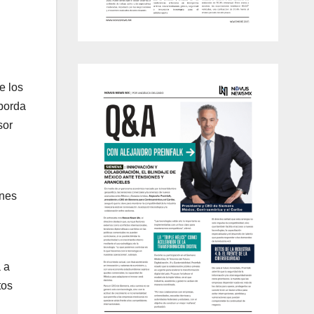
e los
aborda
sor
ones
 a
tos