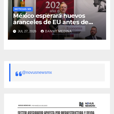
NOTICIAS MX
México esperará nuevos
aranceles de EU antes de
volver a negociar el T-MEC:
JUL 27, 2026
DANNY MEDINA
Ebrard
@novusnewsmx