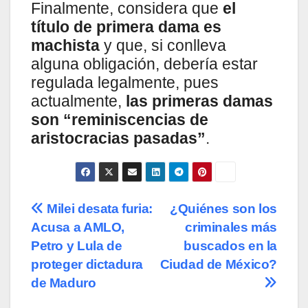
Finalmente, considera que
el
título de primera dama es
machista
y que, si conlleva
alguna obligación, debería estar
regulada legalmente, pues
actualmente,
las primeras damas
son “reminiscencias de
aristocracias pasadas”
.
Navegación
Milei desata furia:
¿Quiénes son los
Acusa a AMLO,
criminales más
de
Petro y Lula de
buscados en la
entradas
proteger dictadura
Ciudad de México?
de Maduro