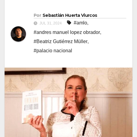
Por
Sebastián Huerta Viurcos
#amlo
,
JUL 31, 2024
#andres manuel lopez obrador
,
#Beatriz Gutiérrez Müller
,
#palacio nacional