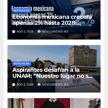
NOTICIAS MX
Economía mexicana crecerá
apenas 2% hasta 2028:
Banxico
AGO 3, 2026
NOVUSNEWS.MX
NOTICIAS MX
Aspirantes desafían a la
UNAM: “Nuestro lugar no se
negocia”
AGO 3, 2026
NOVUSNEWS.MX