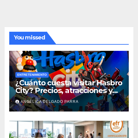
You missed
ENTRETENIMIENTO
¿Cuánto cuesta visitar Hasbro
City? Precios, atracciones y
actividades de Summer Fest
ANGÉLICA DELGADO PARRA