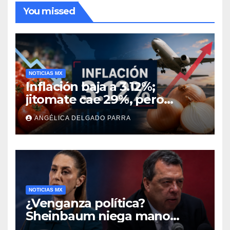
You missed
NOTICIAS MX
Inflación baja a 3.12%;
jitomate cae 29%, pero
cebolla y vuelos se
ANGÉLICA DELGADO PARRA
encarecen
NOTICIAS MX
¿Venganza política?
Sheinbaum niega mano
negra en captura de Ángel