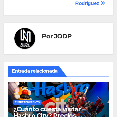
Rodríguez
Por
JODP
Entrada relacionada
ENTRETENIMIENTO
¿Cuánto cuesta visitar
Hasbro City? Precios,