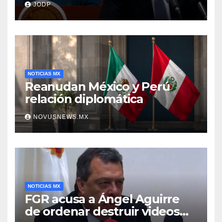
JODP
Aguirre
NOTICIAS MX
Reanudan México y Perú
relación diplomática
NOVUSNEWS.MX
NOTICIAS MX
FGR acusa a Ángel Aguirre
de ordenar destruir videos