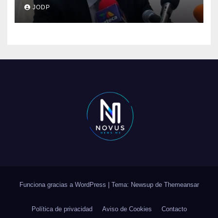
clave del caso Ayotzinapa
JODP
Funciona gracias a WordPress
|
Tema: Newsup de
Themeansar
Política de privacidad
Aviso de Cookies
Contacto