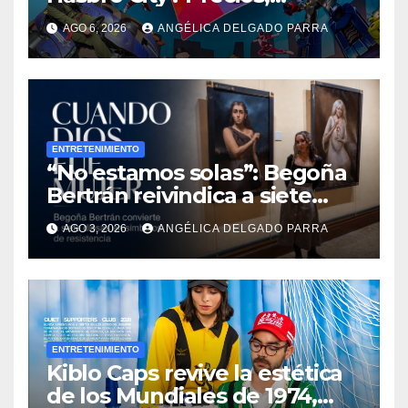
atracciones y actividades de
AGO 6, 2026
ANGÉLICA DELGADO PARRA
Summer Fest
ENTRETENIMIENTO
“No estamos solas”: Begoña
Bertrán reivindica a siete
diosas en “Cuando Dios fue
AGO 3, 2026
ANGÉLICA DELGADO PARRA
mujer”
ENTRETENIMIENTO
Kiblo Caps revive la estética
de los Mundiales de 1974,