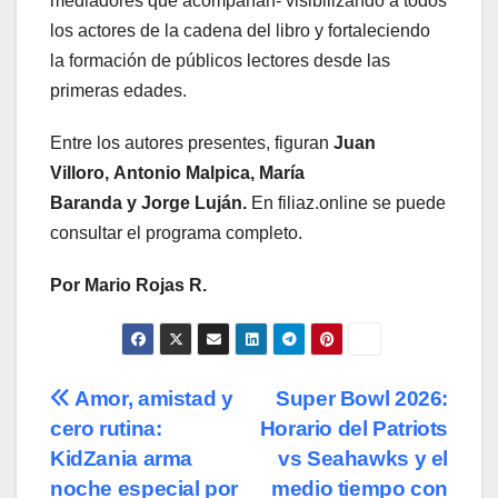
mediadores que acompañan- visibilizando a todos
los actores de la cadena del libro y fortaleciendo
la formación de públicos lectores desde las
primeras edades.
Entre los autores presentes, figuran
Juan
Villoro
, Antonio Malpica, María
Baranda y Jorge Luján.
En filiaz.online se puede
consultar el programa completo.
Por Mario Rojas R.
Navegación
Amor, amistad y
Super Bowl 2026:
cero rutina:
Horario del Patriots
de
KidZania arma
vs Seahawks y el
entradas
noche especial por
medio tiempo con