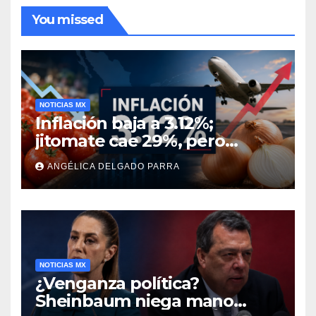
You missed
NOTICIAS MX
Inflación baja a 3.12%;
jitomate cae 29%, pero
cebolla y vuelos se
ANGÉLICA DELGADO PARRA
encarecen
NOTICIAS MX
¿Venganza política?
Sheinbaum niega mano