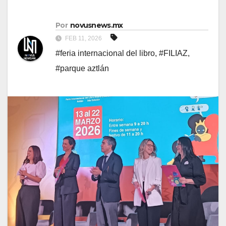
Por
novusnews.mx
FEB 11, 2026
#feria internacional del libro
,
#FILIAZ
,
#parque aztlán