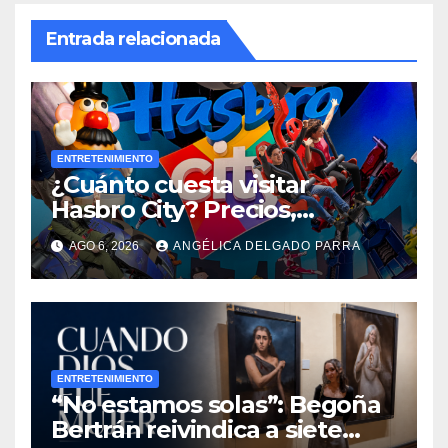
Entrada relacionada
ENTRETENIMIENTO
¿Cuánto cuesta visitar
Hasbro City? Precios,
atracciones y actividades de
AGO 6, 2026
ANGÉLICA DELGADO PARRA
Summer Fest
ENTRETENIMIENTO
“No estamos solas”: Begoña
Bertrán reivindica a siete