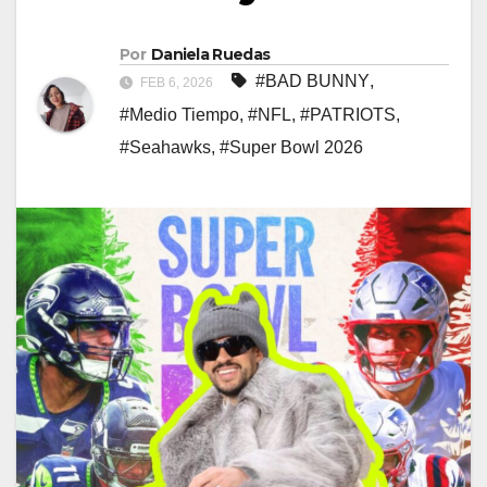
Por
Daniela Ruedas
#BAD BUNNY
,
FEB 6, 2026
#Medio Tiempo
,
#NFL
,
#PATRIOTS
,
#Seahawks
,
#Super Bowl 2026