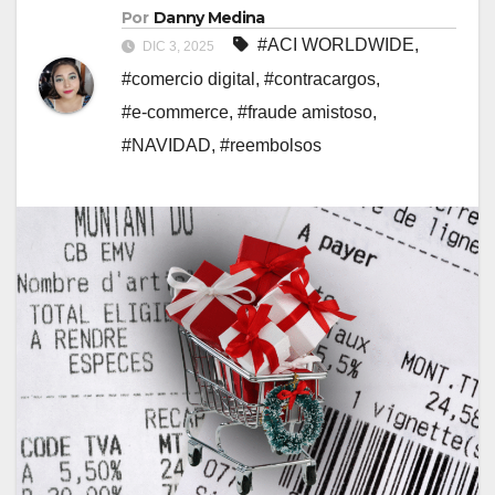
Por
Danny Medina
#ACI WORLDWIDE
,
DIC 3, 2025
#comercio digital
,
#contracargos
,
#e-commerce
,
#fraude amistoso
,
#NAVIDAD
,
#reembolsos