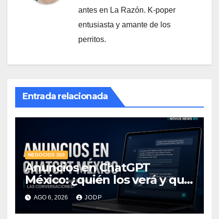
antes en La Razón. K-poper
entusiasta y amante de los
perritos.
Entrada relacionada
NEGOCIOS 360
Anuncios en ChatGPT
México: ¿quién los verá y qué
pasará con las
AGO 6, 2026
JODP
conversaciones?