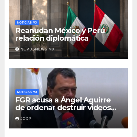
NOTICIAS MX
Reanudan México y Perú
relación diplomática
NOVUSNEWS.MX
NOTICIAS MX
FGR acusa a Ángel Aguirre
de ordenar destruir videos
clave del caso Ayotzinapa
JODP