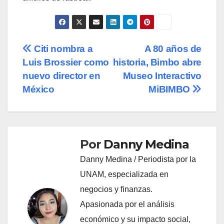
Navegación
Citi nombra a
A 80 años de
Luis Brossier como
historia, Bimbo abre
de
nuevo director en
Museo Interactivo
entradas
México
MiBIMBO
Por
Danny Medina
Danny Medina / Periodista por la
UNAM, especializada en
negocios y finanzas.
Apasionada por el análisis
económico y su impacto social,