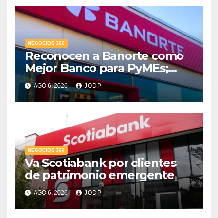
NEGOCIOS 360
Reconocen a Banorte como
Mejor Banco para PyMEs;
supera 14% del mercado
AGO 6, 2026
JODP
crediticio
NEGOCIOS 360
Va Scotiabank por clientes
de patrimonio emergente
AGO 6, 2026
JODP