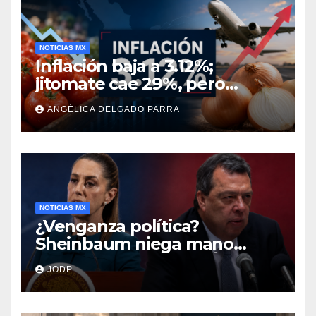
NOTICIAS MX
Inflación baja a 3.12%;
jitomate cae 29%, pero
cebolla y vuelos se
ANGÉLICA DELGADO PARRA
encarecen
NOTICIAS MX
¿Venganza política?
Sheinbaum niega mano
negra en captura de Ángel
JODP
Aguirre