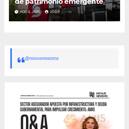
de patrimonio emergente
AGO 6, 2026
JODP
@novusnewsmx