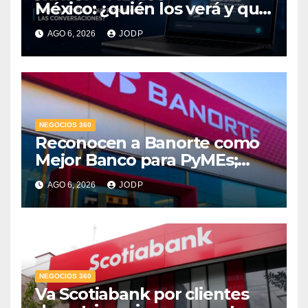
México: ¿quién los verá y qué
pasará con las
AGO 6, 2026
JODP
conversaciones?
NEGOCIOS 360
Reconocen a Banorte como
Mejor Banco para PyMEs;
supera 14% del mercado
AGO 6, 2026
JODP
crediticio
NEGOCIOS 360
Va Scotiabank por clientes