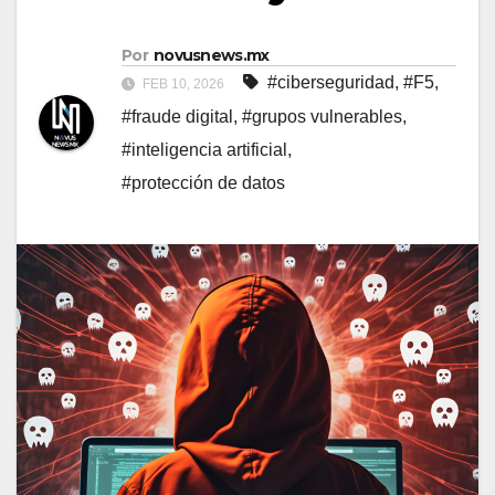
Por
novusnews.mx
#ciberseguridad
,
#F5
,
FEB 10, 2026
#fraude digital
,
#grupos vulnerables
,
#inteligencia artificial
,
#protección de datos