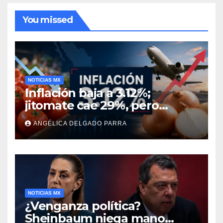
You missed
NOTICIAS MX
Inflación baja a 3.12%;
jitomate cae 29%, pero
cebolla y vuelos se
ANGÉLICA DELGADO PARRA
encarecen
NOTICIAS MX
¿Venganza política?
Sheinbaum niega mano