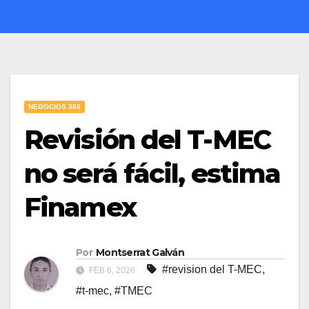
NEGOCIOS 360
Revisión del T-MEC
no será fácil, estima
Finamex
Por
Montserrat Galván
#revision del T-MEC
,
FEB 6, 2026
#t-mec
,
#TMEC