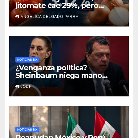
jitomate cae 29%, pero
cebolla y vuelos se
ANGÉLICA DELGADO PARRA
encarecen
NOTICIAS MX
¿Venganza política?
Sheinbaum niega mano
negra en captura de Ángel
JODP
Aguirre
NOTICIAS MX
Reanudan México y Perú