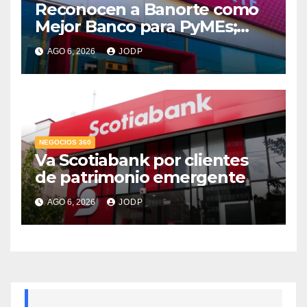
Reconocen a Banorte como
Mejor Banco para PyMEs;
supera 14% del mercado
AGO 6, 2026
JODP
crediticio
NEGOCIOS 360
Va Scotiabank por clientes
de patrimonio emergente
AGO 6, 2026
JODP