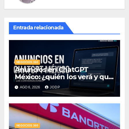
Entrada relacionada
NEGOCIOS 360
Anuncios en ChatGPT
México: ¿quién los verá y qué
pasará con las
AGO 6, 2026
JODP
conversaciones?
NEGOCIOS 360