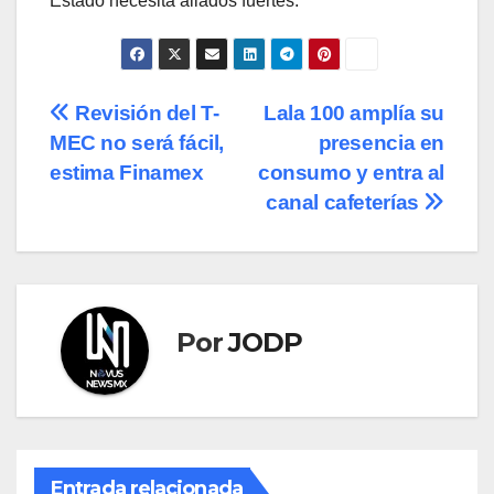
Estado necesita aliados fuertes.
Navegación
Revisión del T-
Lala 100 amplía su
MEC no será fácil,
presencia en
de
estima Finamex
consumo y entra al
entradas
canal cafeterías
Por
JODP
Entrada relacionada