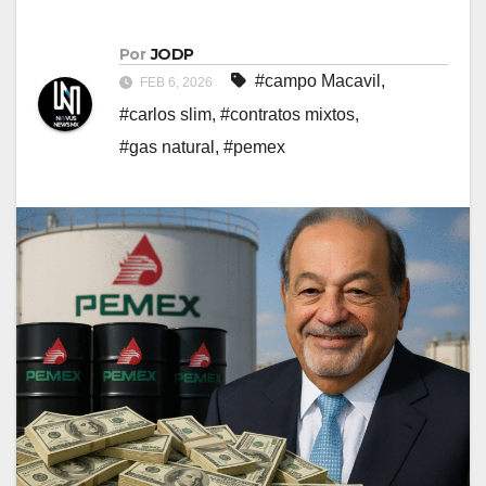
Por
JODP
#campo Macavil
,
FEB 6, 2026
#carlos slim
,
#contratos mixtos
,
#gas natural
,
#pemex