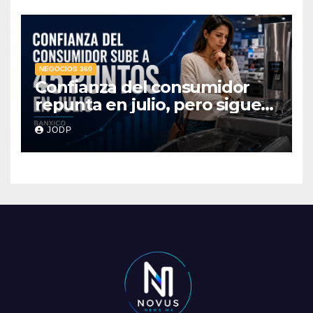
NEGOCIOS 360
Confianza del consumidor
repunta en julio, pero sigue
por debajo de 2025: Banxico
JODP