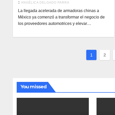
ANGÉLICA DELGADO PARRA
rumbo a 2030
La llegada acelerada de armadoras chinas a
México ya comenzó a transformar el negocio de
los proveedores automotrices y elevar…
Pagina
1
2
de
entrada
You missed