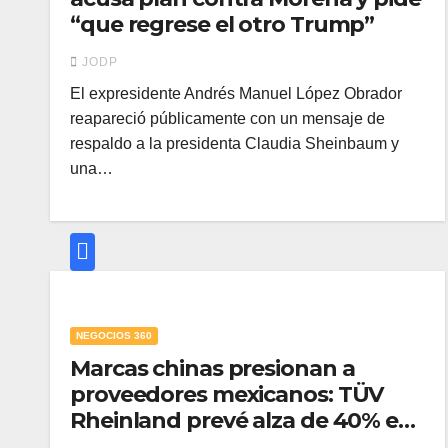
“que regrese el otro Trump”
JODP
El expresidente Andrés Manuel López Obrador
reapareció públicamente con un mensaje de
respaldo a la presidenta Claudia Sheinbaum y
una…
NEGOCIOS 360
Marcas chinas presionan a
proveedores mexicanos: TÜV
Rheinland prevé alza de 40% en
certificaciones automotrices