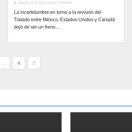
ANGÉLICA DELGADO PARRA
La incertidumbre en torno a la revisión del
Tratado entre México, Estados Unidos y Canadá
dejó de ser un freno…
ción
…
4
s