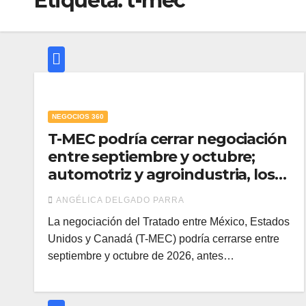
Etiqueta:
t-mec
NEGOCIOS 360
T-MEC podría cerrar negociación
entre septiembre y octubre;
automotriz y agroindustria, los
más expuestos: IMCP
ANGÉLICA DELGADO PARRA
La negociación del Tratado entre México, Estados
Unidos y Canadá (T-MEC) podría cerrarse entre
septiembre y octubre de 2026, antes…