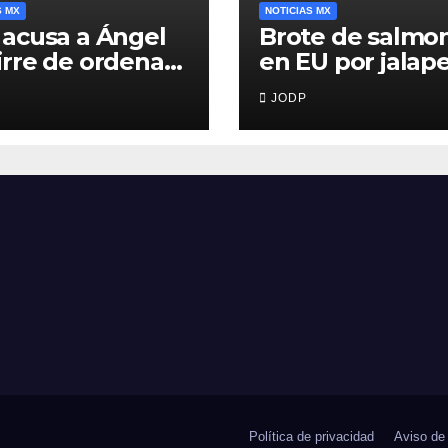
S MX
NOTICIAS MX
acusa a Ángel
Brote de salmo
rre de ordenar
en EU por jalap
ruir videos
de Sinaloa deja
JODP
e del caso
enfermos y 36
zinapa
hospitalizados
Política de privacidad
Aviso de