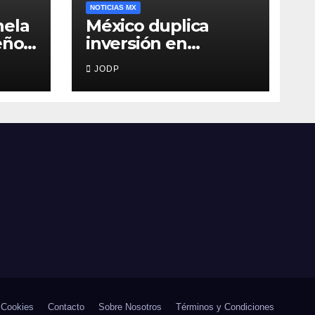
NOTICIAS MX
nela
México duplica
eños
inversión en
 345
primera infancia,
JODP
pero solo destina
2.53% del gasto
público
 Cookies
Contacto
Sobre Nosotros
Términos y Condiciones