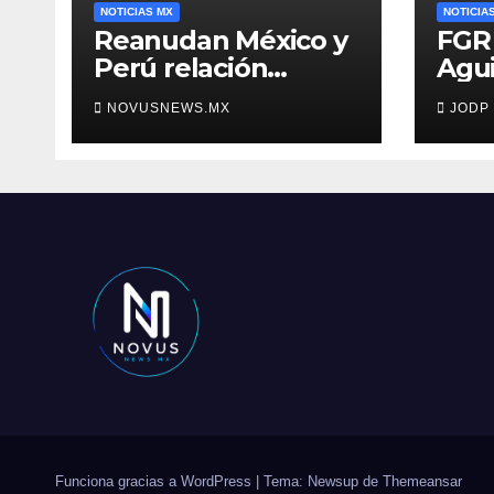
NOTICIAS MX
NOTICIA
Reanudan México y
FGR 
Perú relación
Agui
diplomática
dest
NOVUSNEWS.MX
JODP
clav
Ayot
Funciona gracias a WordPress
|
Tema: Newsup de
Themeansar