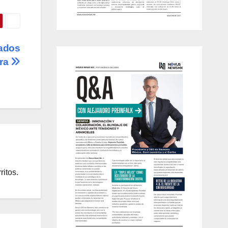
gados
era
ritos.