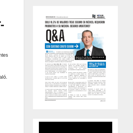
-
ntes
aló.