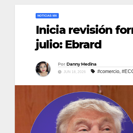
NOTICIAS MX
Inicia revisión fo
julio: Ebrard
Por
Danny Medina
#comercio
,
#EC
JUN 18, 2026