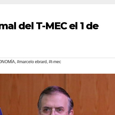
rmal del T-MEC el 1 de
ONOMÍA
,
#marcelo ebrard
,
#t-mec