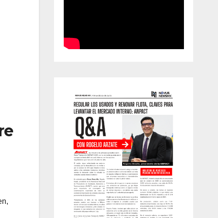
re
en,