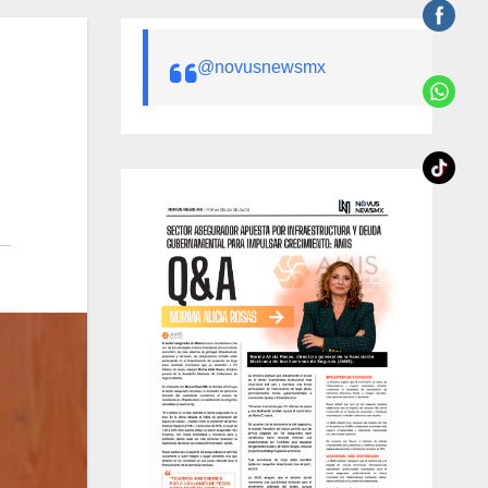
@novusnewsmx