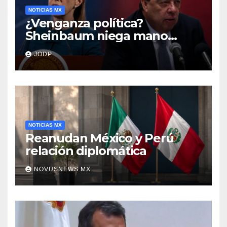
NOTICIAS MX
¿Venganza política?
Sheinbaum niega mano
negra en captura de Ángel
JODP
Aguirre
NOTICIAS MX
Reanudan México y Perú
relación diplomática
NOVUSNEWS.MX