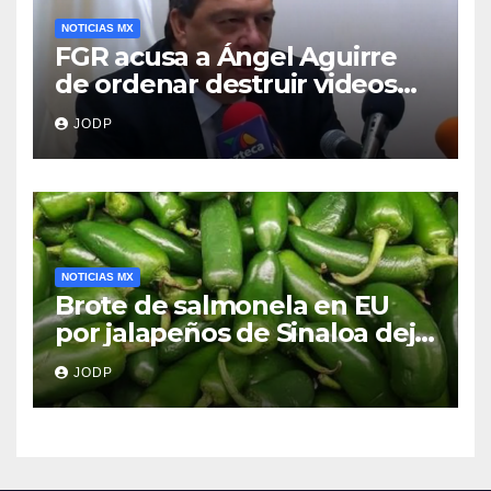
NOTICIAS MX
FGR acusa a Ángel Aguirre
de ordenar destruir videos
clave del caso Ayotzinapa
JODP
NOTICIAS MX
Brote de salmonela en EU
por jalapeños de Sinaloa deja
345 enfermos y 36
JODP
hospitalizados