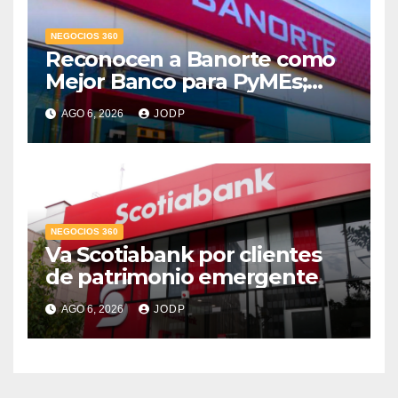
NEGOCIOS 360
Reconocen a Banorte como
Mejor Banco para PyMEs;
supera 14% del mercado
AGO 6, 2026
JODP
crediticio
NEGOCIOS 360
Va Scotiabank por clientes
de patrimonio emergente
AGO 6, 2026
JODP