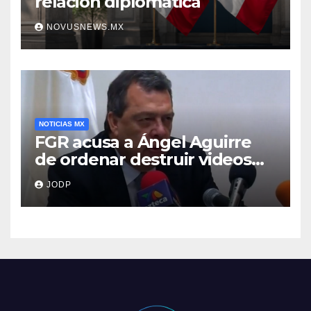
relación diplomática
NOVUSNEWS.MX
NOTICIAS MX
FGR acusa a Ángel Aguirre
de ordenar destruir videos
clave del caso Ayotzinapa
JODP