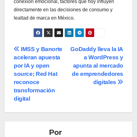
conexión emocional, factores que hoy influyen
directamente en las decisiones de consumo y
lealtad de marca en México.
Navegación
IMSS y Banorte
GoDaddy lleva la IA
aceleran apuesta
a WordPress y
de
por IA y open
apunta al mercado
entradas
source; Red Hat
de emprendedores
reconoce
digitales
transformación
digital
Por