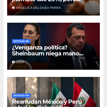
cebolla y vuelos se
ANGÉLICA DELGADO PARRA
encarecen
NOTICIAS MX
¿Venganza política?
Sheinbaum niega mano
negra en captura de Ángel
JODP
Aguirre
NOTICIAS MX
Reanudan México y Perú