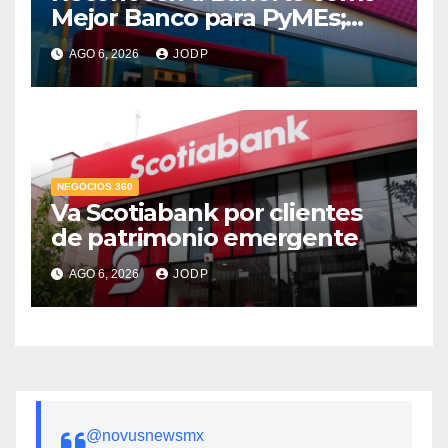
Mejor Banco para PyMEs;
supera 14% del mercado
AGO 6, 2026
JODP
crediticio
NEGOCIOS 360
Va Scotiabank por clientes
de patrimonio emergente
AGO 6, 2026
JODP
@novusnewsmx