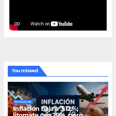
You missed
NOTICIAS MX
Inflación baja a 3.12%;
jitomate cae 29%, pero