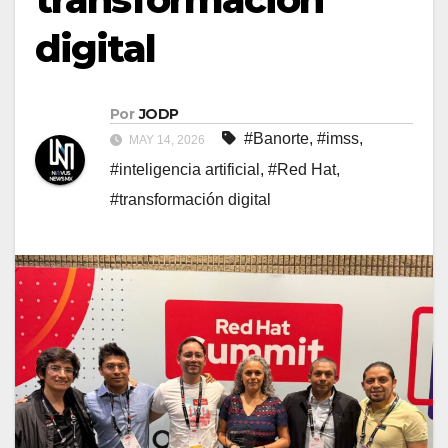
digital
Por
JODP
#Banorte
,
#imss
,
MAY 14, 2026
#inteligencia artificial
,
#Red Hat
,
#transformación digital