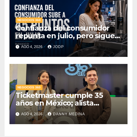
NEGOCIOS 360
Confianza del consumidor
repunta en julio, pero sigue
por debajo de 2025: Banxico
AGO 4, 2026
JODP
NEGOCIOS 360
Ticketmaster cumple 35
años en México; alista
apuesta por IA tras emitir 22
AGO 4, 2026
DANNY MEDINA
millones de boletos