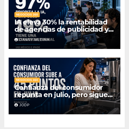
NEGOCIOS 360
IA eleva 30% la rentabilidad
de agencias de publicidad y
pone en jaque el cobro por
DANNY MEDINA
hora: IAB México e IPADE
NEGOCIOS 360
Confianza del consumidor
repunta en julio, pero sigue
por debajo de 2025: Banxico
JODP