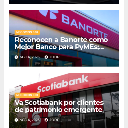
NEGOCIOS 360
Reconocen a Banorte como
Mejor Banco para PyMEs;
supera 14% del mercado
AGO 6, 2026
JODP
crediticio
NEGOCIOS 360
Va Scotiabank por clientes
de patrimonio emergente
AGO 6, 2026
JODP