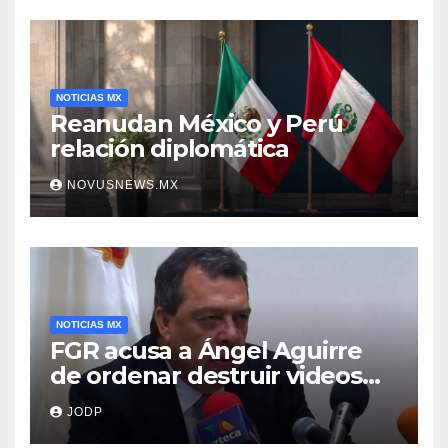
NOTICIAS MX
Reanudan México y Perú
relación diplomática
NOVUSNEWS.MX
NOTICIAS MX
FGR acusa a Ángel Aguirre
de ordenar destruir videos
clave del caso Ayotzinapa
JODP