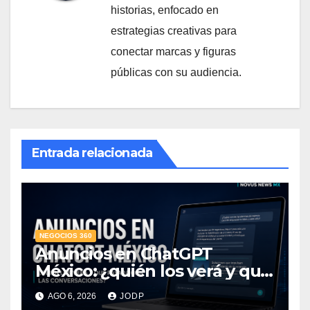
historias, enfocado en
estrategias creativas para
conectar marcas y figuras
públicas con su audiencia.
Entrada relacionada
NEGOCIOS 360
Anuncios en ChatGPT
México: ¿quién los verá y qué
pasará con las
AGO 6, 2026
JODP
conversaciones?