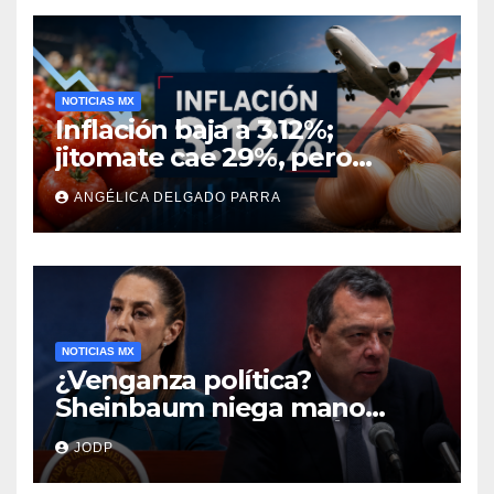
NOTICIAS MX
Inflación baja a 3.12%;
jitomate cae 29%, pero
cebolla y vuelos se
ANGÉLICA DELGADO PARRA
encarecen
NOTICIAS MX
¿Venganza política?
Sheinbaum niega mano
negra en captura de Ángel
JODP
Aguirre