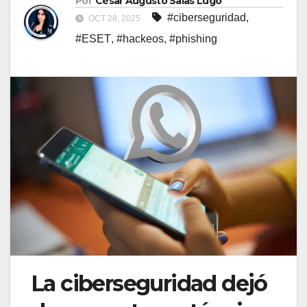
Por
César Augusto Salas Lugo
#ciberseguridad
,
OCT 28, 2025
#ESET
,
#hackeos
,
#phishing
La ciberseguridad dejó