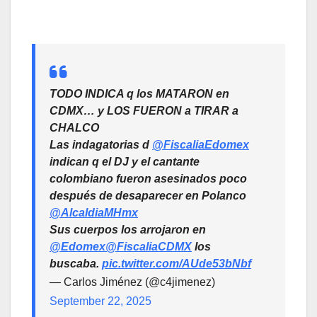
TODO INDICA q los MATARON en
CDMX… y LOS FUERON a TIRAR a
CHALCO
Las indagatorias d
@FiscaliaEdomex
indican q el DJ y el cantante
colombiano fueron asesinados poco
después de desaparecer en Polanco
@AlcaldiaMHmx
Sus cuerpos los arrojaron en
@Edomex
@FiscaliaCDMX
los
buscaba.
pic.twitter.com/AUde53bNbf
— Carlos Jiménez (@c4jimenez)
September 22, 2025