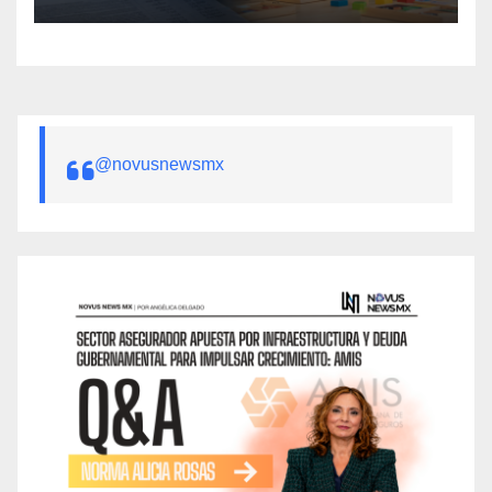
público
@novusnewsmx