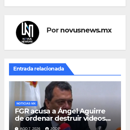
Por
novusnews.mx
Entrada relacionada
NOTICIAS MX
FGR acusa a Ángel Aguirre
de ordenar destruir videos
clave del caso Ayotzinapa
AGO 7, 2026
JODP