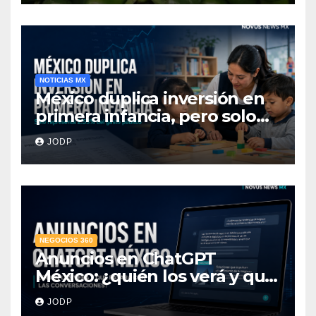
NOTICIAS MX
México duplica inversión en
primera infancia, pero solo
destina 2.53% del gasto
JODP
público
NEGOCIOS 360
Anuncios en ChatGPT
México: ¿quién los verá y qué
pasará con las
JODP
conversaciones?