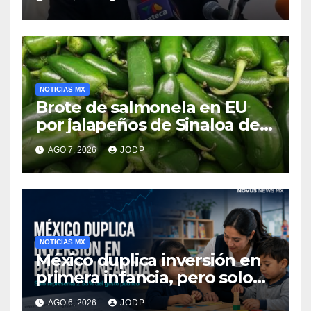
NOTICIAS MX
Brote de salmonela en EU
por jalapeños de Sinaloa deja
345 enfermos y 36
AGO 7, 2026
JODP
hospitalizados
NOTICIAS MX
México duplica inversión en
primera infancia, pero solo
destina 2.53% del gasto
AGO 6, 2026
JODP