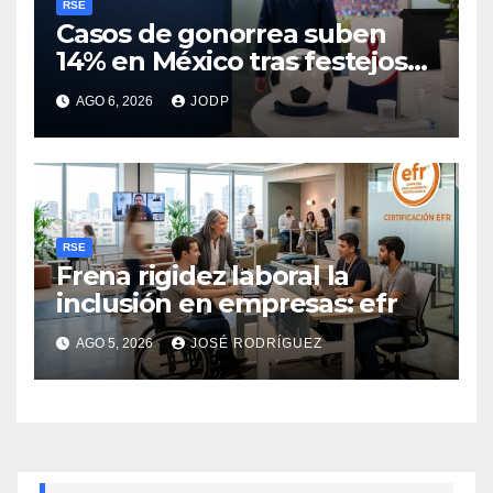
RSE
Casos de gonorrea suben
14% en México tras festejos
futboleros: Fundación MSI
AGO 6, 2026
JODP
RSE
Frena rigidez laboral la
inclusión en empresas: efr
AGO 5, 2026
JOSÉ RODRÍGUEZ