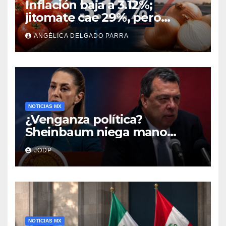
Inflación baja a 3.12%;
jitomate cae 29%, pero
cebolla y vuelos se
ANGÉLICA DELGADO PARRA
encarecen
NOTICIAS MX
¿Venganza política?
Sheinbaum niega mano
negra en captura de Ángel
JODP
Aguirre
NOTICIAS MX