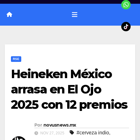
RSE
Heineken México
arrasa en El Ojo
2025 con 12 premios
Por
novusnews.mx
#cerveza indio
,
NOV 27, 2025