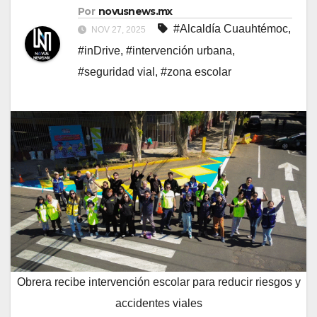
Por
novusnews.mx
#Alcaldía Cuauhtémoc
,
NOV 27, 2025
#inDrive
,
#intervención urbana
,
#seguridad vial
,
#zona escolar
Obrera recibe intervención escolar para reducir riesgos y
accidentes viales