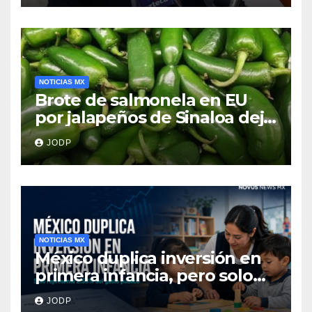
NOTICIAS MX
Brote de salmonela en EU
por jalapeños de Sinaloa deja
345 enfermos y 36
JODP
hospitalizados
NOTICIAS MX
México duplica inversión en
primera infancia, pero solo
destina 2.53% del gasto
JODP
público