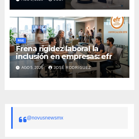
RSE
Frena rigidez laboral la
inclusión en empresas: efr
AGO 5, 2026
JOSÉ RODRÍGUEZ
@novusnewsmx