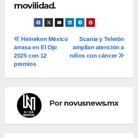
movilidad.
Navegación
Heineken México
Scania y Teletón
arrasa en El Ojo
amplían atención a
de
2025 con 12
niños con cáncer
entradas
premios
Por
novusnews.mx