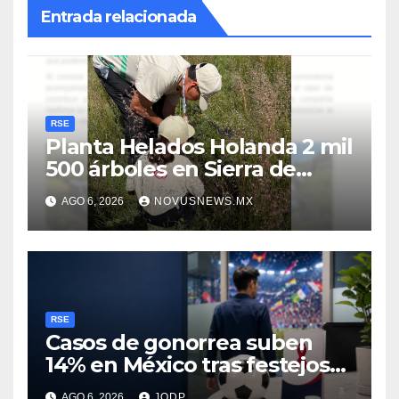
Entrada relacionada
RSE
Planta Helados Holanda 2 mil
500 árboles en Sierra de
Guadalupe
AGO 6, 2026
NOVUSNEWS.MX
RSE
Casos de gonorrea suben
14% en México tras festejos
futboleros: Fundación MSI
AGO 6, 2026
JODP