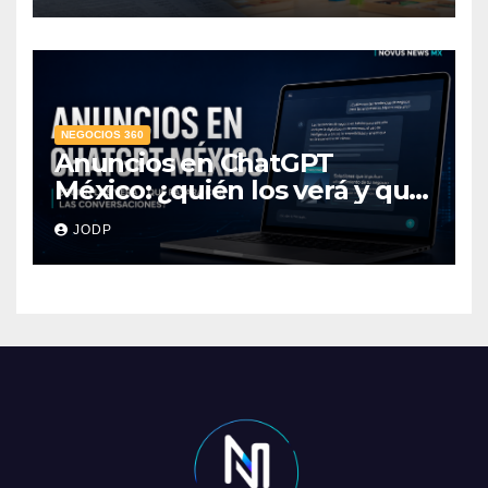
NEGOCIOS 360
Anuncios en ChatGPT
México: ¿quién los verá y qué
pasará con las
JODP
conversaciones?