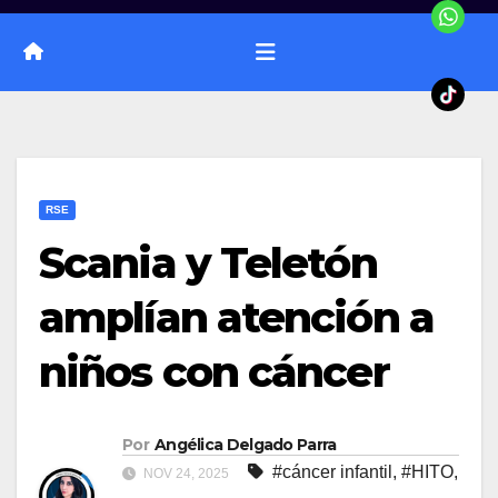
RSE
Scania y Teletón
amplían atención a
niños con cáncer
Por
Angélica Delgado Parra
#cáncer infantil
,
#HITO
,
NOV 24, 2025