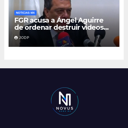
NOTICIAS MX
FGR acusa a Ángel Aguirre
de ordenar destruir videos
clave del caso Ayotzinapa
JODP