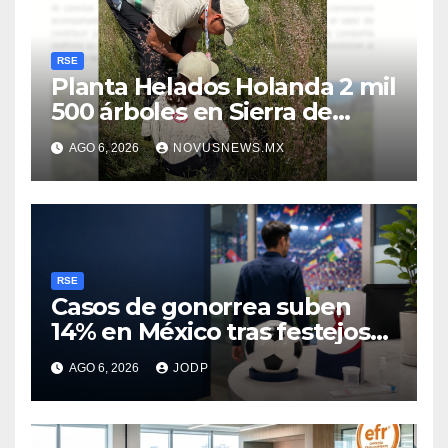
RSE
Planta Helados Holanda 2 mil
500 árboles en Sierra de
Guadalupe
AGO 6, 2026
NOVUSNEWS.MX
RSE
Casos de gonorrea suben
14% en México tras festejos
futboleros: Fundación MSI
AGO 6, 2026
JODP