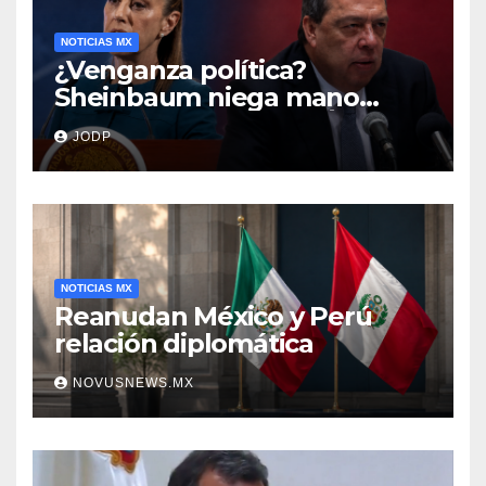
NOTICIAS MX
¿Venganza política?
Sheinbaum niega mano
negra en captura de Ángel
JODP
Aguirre
NOTICIAS MX
Reanudan México y Perú
relación diplomática
NOVUSNEWS.MX