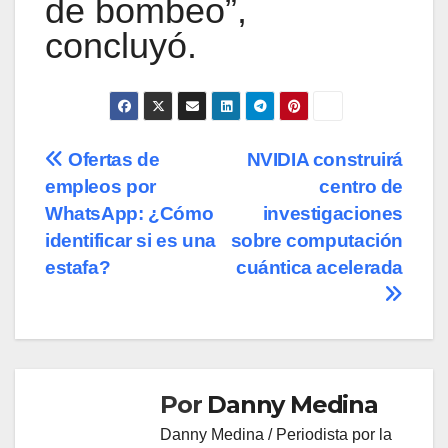
de bombeo”,
concluyó.
Navegación
Ofertas de
NVIDIA construirá
empleos por
centro de
de
WhatsApp: ¿Cómo
investigaciones
entradas
identificar si es una
sobre computación
estafa?
cuántica acelerada
Por
Danny Medina
Danny Medina / Periodista por la