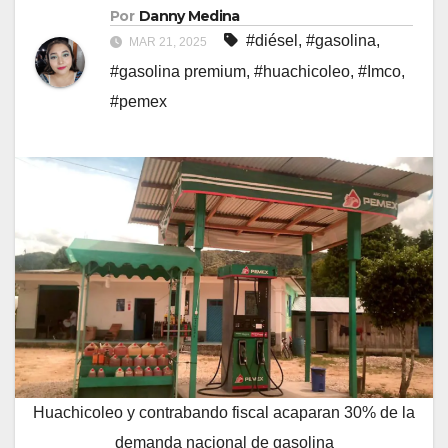
Por
Danny Medina
#diésel
,
#gasolina
,
MAR 21, 2025
#gasolina premium
,
#huachicoleo
,
#Imco
,
#pemex
Huachicoleo y contrabando fiscal acaparan 30% de la
demanda nacional de gasolina