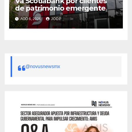
Va Scotiabank por clientes
de patrimonio emergente
AGO 6, 2026
JODP
@novusnewsmx