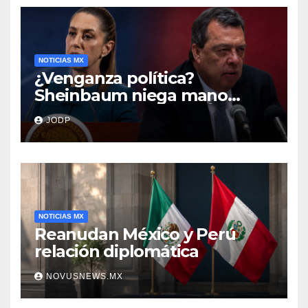
NOTICIAS MX
¿Venganza política?
Sheinbaum niega mano
negra en captura de Ángel
JODP
Aguirre
NOTICIAS MX
Reanudan México y Perú
relación diplomática
NOVUSNEWS.MX