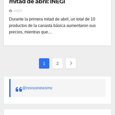
mitad de abril: INEGI
JODP
Durante la primera mitad de abril, un total de 10
productos de la canasta básica aumentaron sus
precios, mientras que…
Paginación
1
2
de
entradas
@novusnewsmx