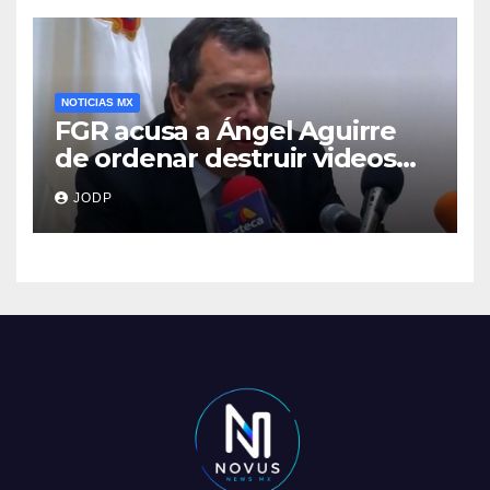
NOTICIAS MX
FGR acusa a Ángel Aguirre
de ordenar destruir videos
clave del caso Ayotzinapa
JODP