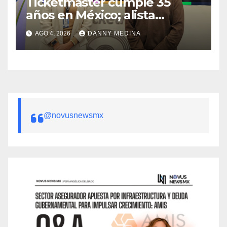
Ticketmaster cumple 35
años en México; alista
apuesta por IA tras emitir 22
AGO 4, 2026
DANNY MEDINA
millones de boletos
@novusnewsmx