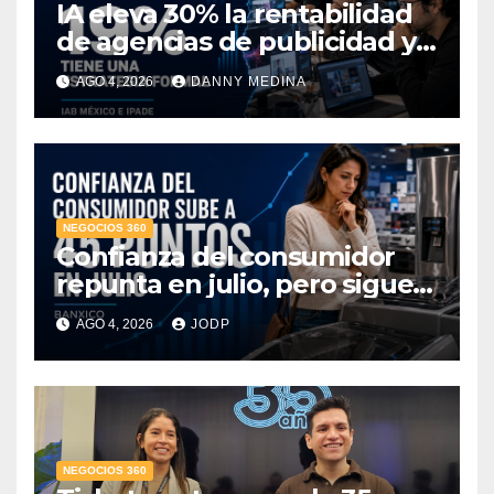
IA eleva 30% la rentabilidad
de agencias de publicidad y
pone en jaque el cobro por
AGO 4, 2026
DANNY MEDINA
hora: IAB México e IPADE
NEGOCIOS 360
Confianza del consumidor
repunta en julio, pero sigue
por debajo de 2025: Banxico
AGO 4, 2026
JODP
NEGOCIOS 360