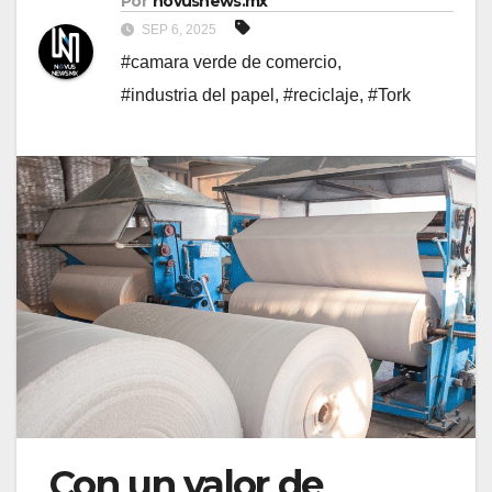
Por
novusnews.mx
SEP 6, 2025
#camara verde de comercio
,
#industria del papel
,
#reciclaje
,
#Tork
Con un valor de