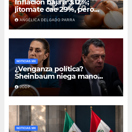
Inflación baja a 3.12%;
jitomate cae 29%, pero
cebolla y vuelos se
ANGÉLICA DELGADO PARRA
encarecen
NOTICIAS MX
¿Venganza política?
Sheinbaum niega mano
negra en captura de Ángel
JODP
Aguirre
NOTICIAS MX