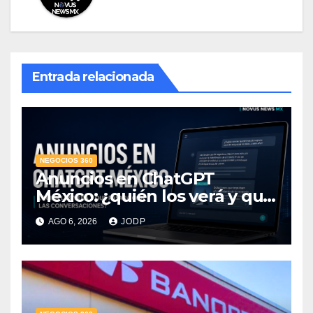
Entrada relacionada
NEGOCIOS 360
Anuncios en ChatGPT
México: ¿quién los verá y qué
pasará con las
AGO 6, 2026
JODP
conversaciones?