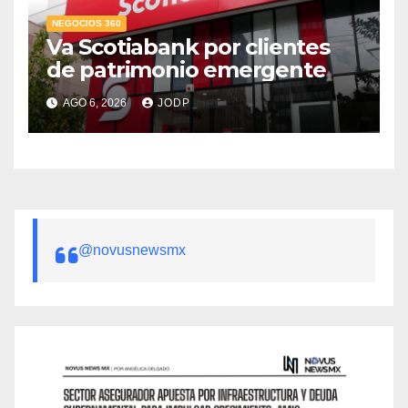
NEGOCIOS 360
Va Scotiabank por clientes
de patrimonio emergente
AGO 6, 2026
JODP
@novusnewsmx