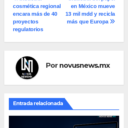
Navegación
cosmética regional
en México mueve
de
encara más de 40
13 mil mdd y recicla
entradas
proyectos
más que Europa
regulatorios
Por
novusnews.mx
Entrada relacionada