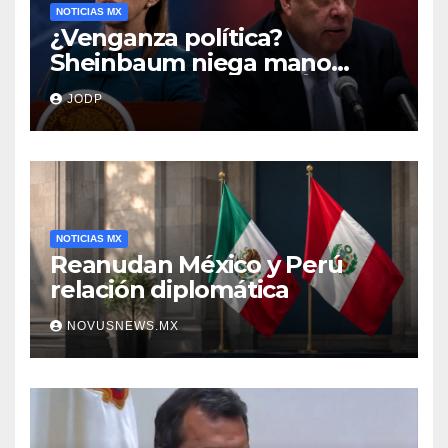
NOTICIAS MX
¿Venganza política?
Sheinbaum niega mano
negra en captura de Ángel
JODP
Aguirre
NOTICIAS MX
Reanudan México y Perú
relación diplomática
NOVUSNEWS.MX