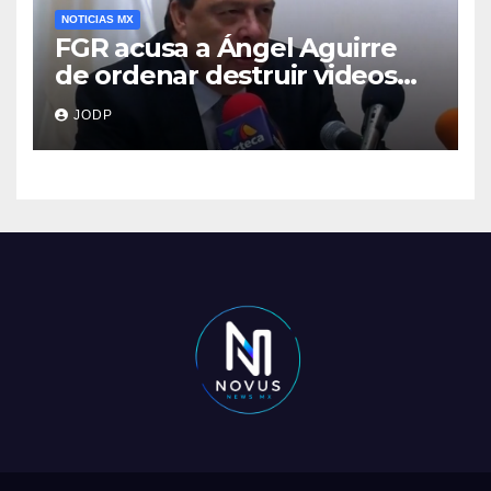
NOTICIAS MX
FGR acusa a Ángel Aguirre
de ordenar destruir videos
clave del caso Ayotzinapa
JODP