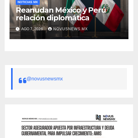
NOTICIAS MX
Reanudan México y Perú
relación diplomática
AGO 7, 2026
NOVUSNEWS.MX
@novusnewsmx