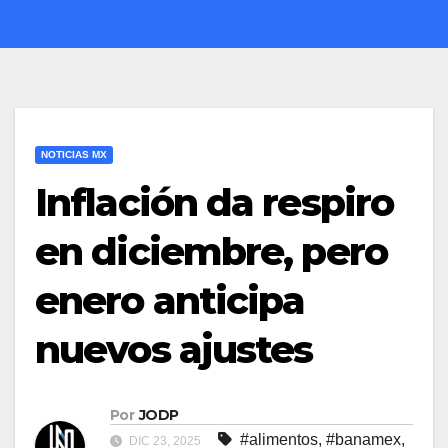
NOTICIAS MX
Inflación da respiro
en diciembre, pero
enero anticipa
nuevos ajustes
Por
JODP
#alimentos
,
#banamex
,
DIC 23, 2025