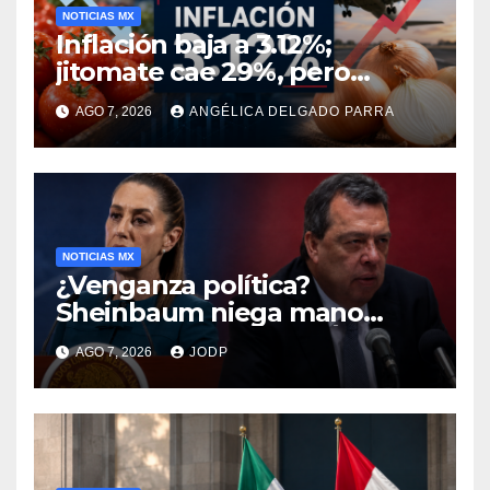
NOTICIAS MX
Inflación baja a 3.12%;
jitomate cae 29%, pero
cebolla y vuelos se
AGO 7, 2026
ANGÉLICA DELGADO PARRA
encarecen
NOTICIAS MX
¿Venganza política?
Sheinbaum niega mano
negra en captura de Ángel
AGO 7, 2026
JODP
Aguirre