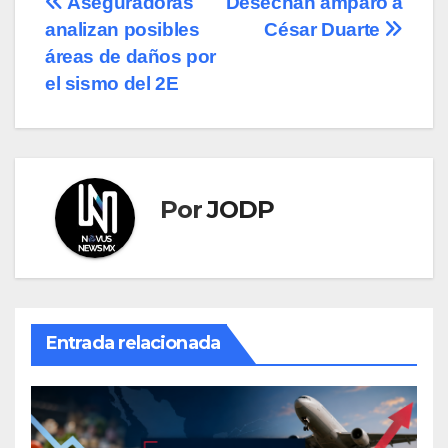
Navegación
Aseguradoras
Desechan amparo a
analizan posibles
César Duarte
de
áreas de daños por
entradas
el sismo del 2E
Por
JODP
Entrada relacionada