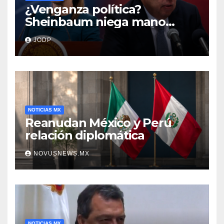
¿Venganza política?
Sheinbaum niega mano
negra en captura de Ángel
JODP
Aguirre
NOTICIAS MX
Reanudan México y Perú
relación diplomática
NOVUSNEWS.MX
NOTICIAS MX