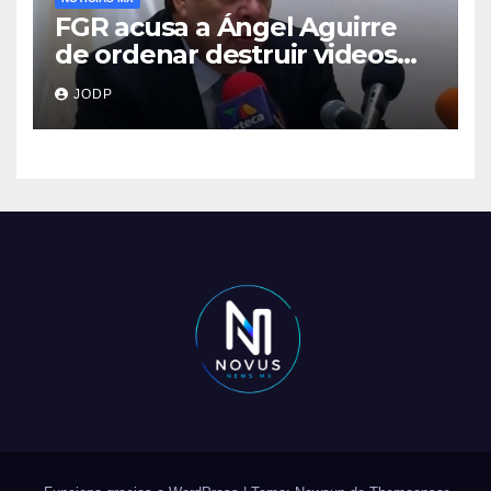
FGR acusa a Ángel Aguirre
de ordenar destruir videos
clave del caso Ayotzinapa
JODP