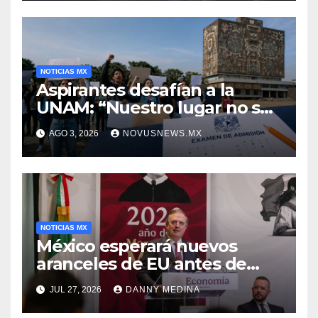
NOTICIAS MX
Aspirantes desafían a la
UNAM: “Nuestro lugar no se
negocia”
AGO 3, 2026
NOVUSNEWS.MX
NOTICIAS MX
México esperará nuevos
aranceles de EU antes de
volver a negociar el T-MEC:
JUL 27, 2026
DANNY MEDINA
Ebrard