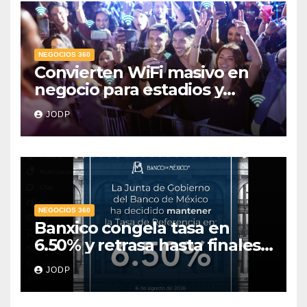
NEGOCIOS 360
Convierten WiFi masivo en
negocio para estadios y
festivales
JODP
NEGOCIOS 360
Banxico congela tasa en
6.50% y retrasa hasta finales
de 2027 la meta de inflación
JODP