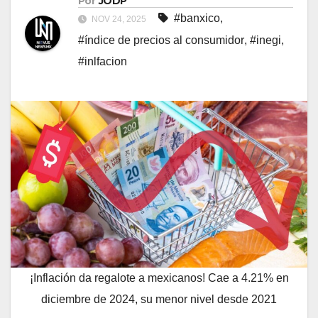
Por
JODP
#banxico
,
NOV 24, 2025
#índice de precios al consumidor
,
#inegi
,
#inlfacion
¡Inflación da regalote a mexicanos! Cae a 4.21% en
diciembre de 2024, su menor nivel desde 2021