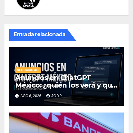
Entrada relacionada
NEGOCIOS 360
Anuncios en ChatGPT
México: ¿quién los verá y qué
pasará con las
AGO 6, 2026
JODP
conversaciones?