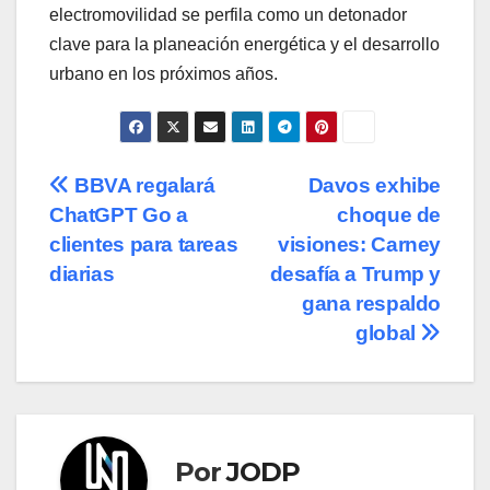
electromovilidad se perfila como un detonador
clave para la planeación energética y el desarrollo
urbano en los próximos años.
Navegación
BBVA regalará
Davos exhibe
ChatGPT Go a
choque de
de
clientes para tareas
visiones: Carney
entradas
diarias
desafía a Trump y
gana respaldo
global
Por
JODP