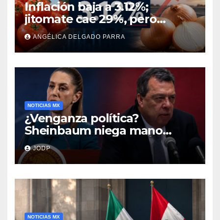
Inflación baja a 3.12%;
jitomate cae 29%, pero
cebolla y vuelos se
ANGÉLICA DELGADO PARRA
encarecen
NOTICIAS MX
¿Venganza política?
Sheinbaum niega mano
negra en captura de Ángel
JODP
Aguirre
NOTICIAS MX