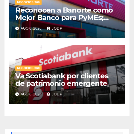
NEGOCIOS 360
Reconocen a Banorte como
Mejor Banco para PyMEs;
supera 14% del mercado
AGO 6, 2026
JODP
crediticio
NEGOCIOS 360
Va Scotiabank por clientes
de patrimonio emergente
AGO 6, 2026
JODP