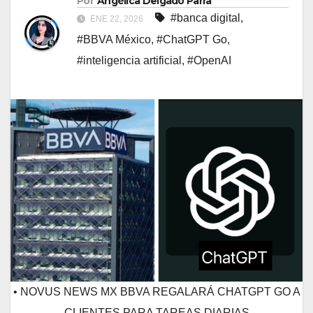
Por
Angélica Delgado Parra
#banca digital
,
ENE 22, 2026
#BBVA México
,
#ChatGPT Go
,
#inteligencia artificial
,
#OpenAI
• NOVUS NEWS MX BBVA REGALARÁ CHATGPT GO A
CLIENTES PARA TAREAS DIARIAS