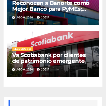
Reconocen a Banorte como
Mejor Banco para PyMEs;
supera 14% del mercado
AGO 6, 2026
JODP
crediticio
NEGOCIOS 360
Va Scotiabank por clientes
de patrimonio emergente
AGO 6, 2026
JODP