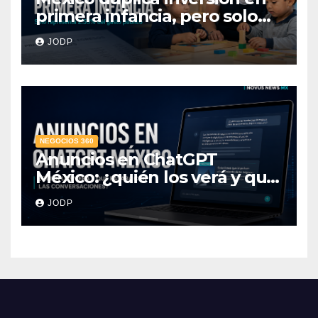
primera infancia, pero solo
destina 2.53% del gasto
JODP
público
NEGOCIOS 360
Anuncios en ChatGPT
México: ¿quién los verá y qué
pasará con las
JODP
conversaciones?