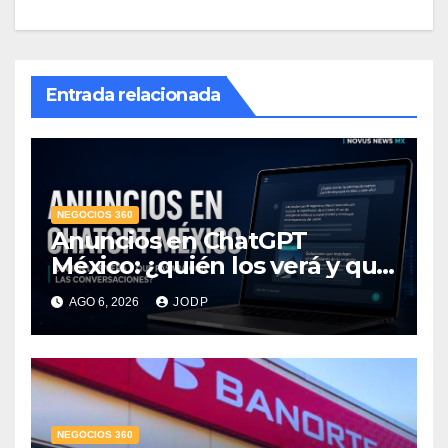
Entrada relacionada
NEGOCIOS 360
Anuncios en ChatGPT
México: ¿quién los verá y qué
pasará con las
AGO 6, 2026
JODP
conversaciones?
NEGOCIOS 360