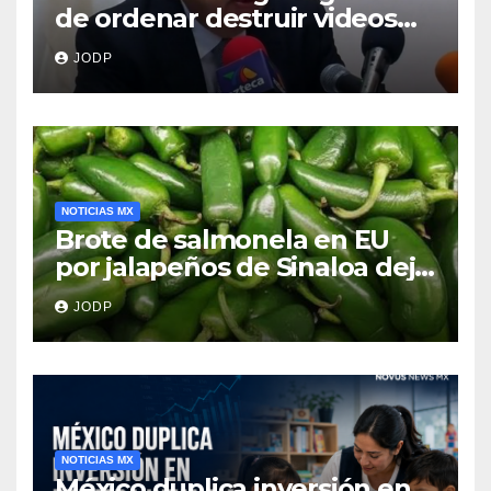
de ordenar destruir videos
clave del caso Ayotzinapa
JODP
NOTICIAS MX
Brote de salmonela en EU
por jalapeños de Sinaloa deja
345 enfermos y 36
JODP
hospitalizados
NOTICIAS MX
México duplica inversión en