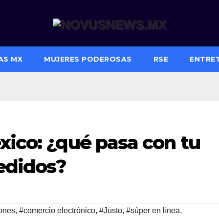
AS MX
MUJERES PODEROSAS
RSE
ENTRE
xico: ¿qué pasa con tu
pedidos?
iones
,
#comercio electrónico
,
#Jüsto
,
#súper en línea
,