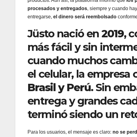
productos. Aun así, la plataforma informó que
los 
procesados y entregados
, siempre y cuando hay
entregarse,
el dinero será reembolsado
conforme 
Jüsto nació en
2019
, 
más fácil y sin interm
cuando muchos cambiar
el celular, la empresa
Brasil y Perú
. Sin em
entrega y grandes ca
terminó siendo un reto 
Para los usuarios, el mensaje es claro:
no se per