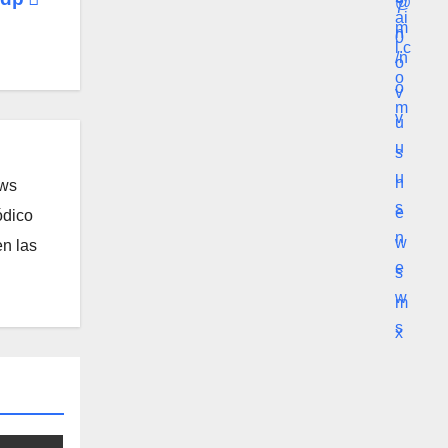
ews
ódico
n las