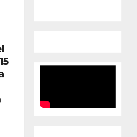
l
15
a
n