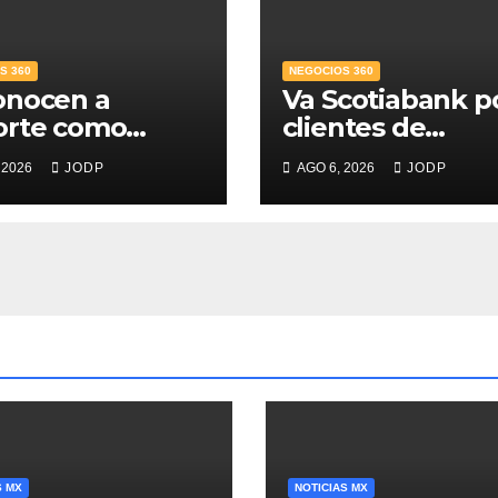
S 360
NEGOCIOS 360
onocen a
Va Scotiabank p
orte como
clientes de
r Banco para
patrimonio
 2026
JODP
AGO 6, 2026
JODP
s; supera 14%
emergente
mercado
ticio
S MX
NOTICIAS MX