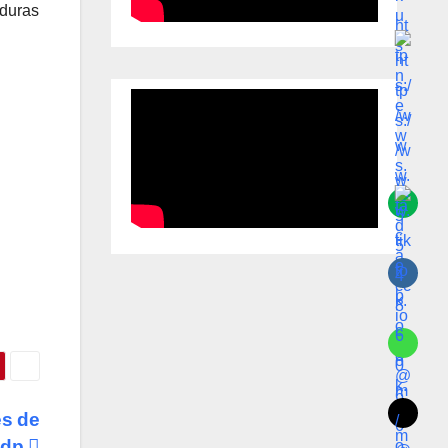
 duras
es de
mdp