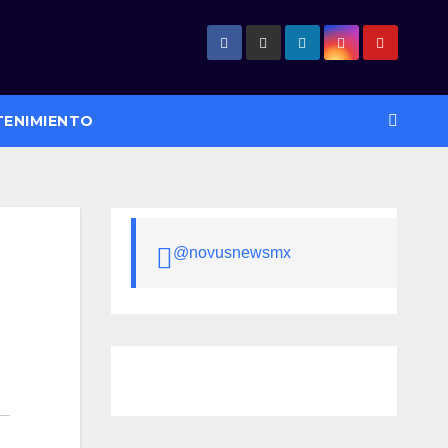
TENIMIENTO
@novusnewsmx