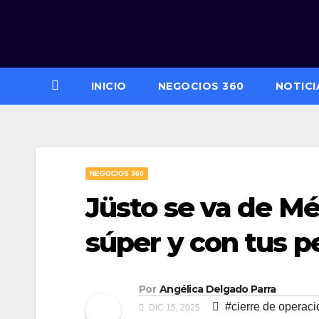
Saltar
al
contenido
INICIO
NEGOCIOS 360
NOTICI
NEGOCIOS 360
Jüsto se va de Mé
súper y con tus 
Por
Angélica Delgado Parra
#cierre de operac
DIC 15, 2025