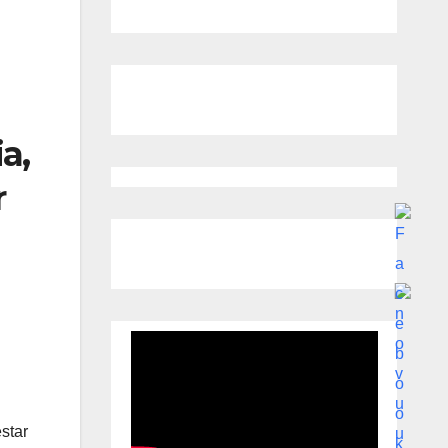
a,
r
estar