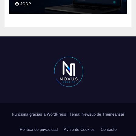
pasará con las
JODP
conversaciones?
Funciona gracias a WordPress
|
Tema: Newsup de
Themeansar
Política de privacidad
Aviso de Cookies
Contacto