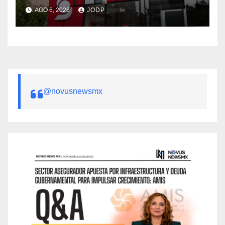
AGO 6, 2026
JODP
@novusnewsmx