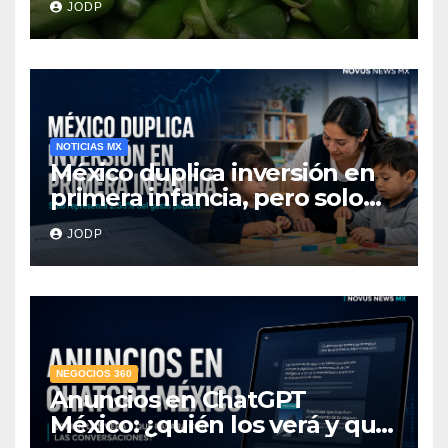
JODP
hospitalizados
NOTICIAS MX
México duplica inversión en
primera infancia, pero solo
destina 2.53% del gasto
JODP
público
NEGOCIOS 360
Anuncios en ChatGPT
México: ¿quién los verá y qué