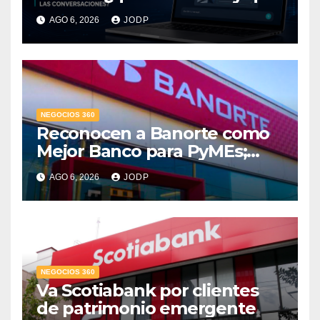
pasará con las
AGO 6, 2026
JODP
conversaciones?
NEGOCIOS 360
Reconocen a Banorte como
Mejor Banco para PyMEs;
supera 14% del mercado
AGO 6, 2026
JODP
crediticio
NEGOCIOS 360
Va Scotiabank por clientes
de patrimonio emergente