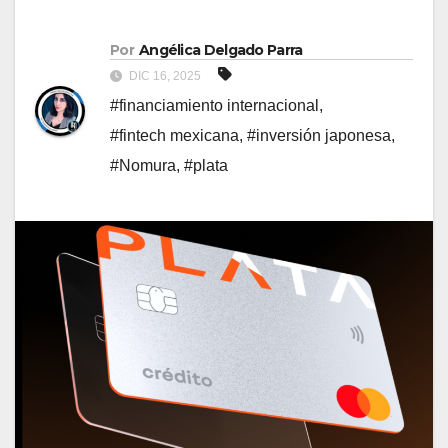
Por
Angélica Delgado Parra
DIC 16, 2025
#financiamiento internacional
,
#fintech mexicana
,
#inversión japonesa
,
#Nomura
,
#plata