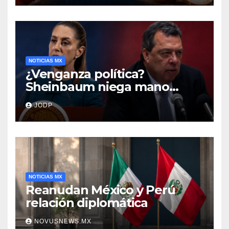
NOTICIAS MX
¿Venganza política?
Sheinbaum niega mano
negra en captura de Ángel
JODP
Aguirre
NOTICIAS MX
Reanudan México y Perú
relación diplomática
NOVUSNEWS.MX