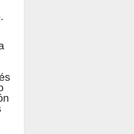
.
a
vés
o
ón
s