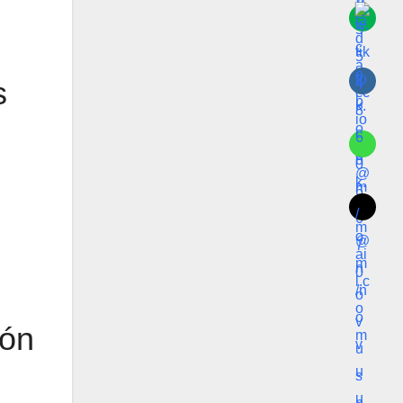
s
ión