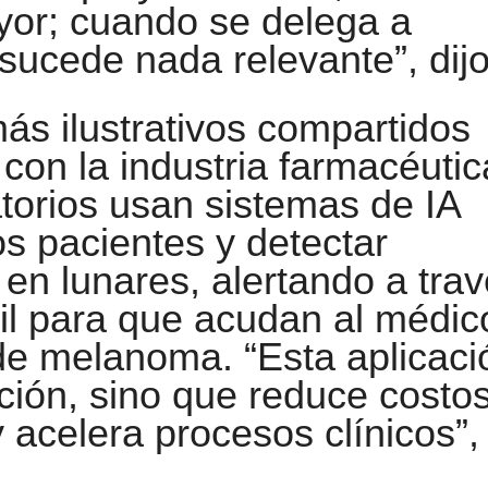
or; cuando se delega a
sucede nada relevante”, dijo
ás ilustrativos compartidos
con la industria farmacéutic
atorios usan sistemas de IA
os pacientes y detectar
n lunares, alertando a tra
il para que acudan al médic
o de melanoma. “Esta aplicaci
ción, sino que reduce costo
y acelera procesos clínicos”,