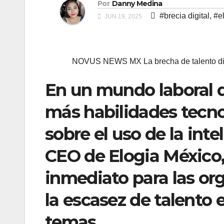
Por
Danny Medina
#brecia digital
,
#e
JUN 19, 2025
NOVUS NEWS MX La brecha de talento digi
En un mundo laboral 
más habilidades tecn
sobre el uso de la inte
CEO de Elogia México,
inmediato para las or
la escasez de talento 
temas.