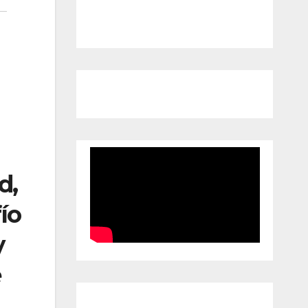
d,
ío
y
e