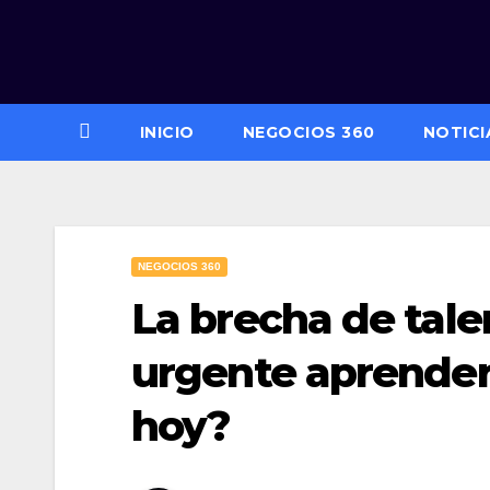
Saltar
al
contenido
INICIO
NEGOCIOS 360
NOTICI
NEGOCIOS 360
La brecha de talen
urgente aprender
hoy?