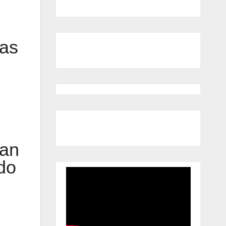
sas
can
do