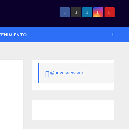
TENIMIENTO
@novusnewsmx