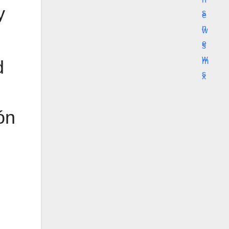
y
d
ón