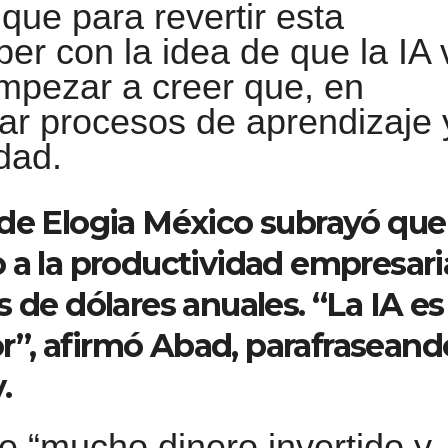
que para revertir esta
er con la idea de que la IA 
mpezar a creer que, en
izar procesos de aprendizaje 
dad.
de Elogia México subrayó que 
 a la productividad empresari
 de dólares anuales. “La IA es 
”, afirmó Abad, parafraseand
.
te “mucho dinero invertido y