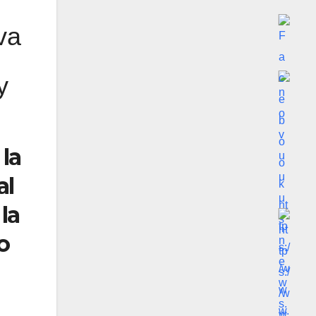
va
y
la
al
la
o