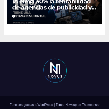
IA eleva 30% la rentabilidad
de agencias de publicidad y
pone en jaque el cobro por
DANNY MEDINA
hora: IAB México e IPADE
Funciona gracias a WordPress
|
Tema: Newsup de
Themeansar