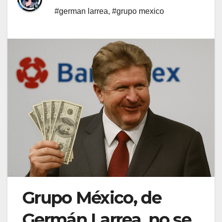
#german larrea
,
#grupo mexico
Grupo México, de
Germán Larrea, no se