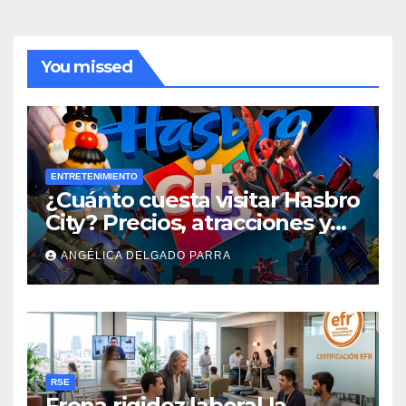
You missed
ENTRETENIMIENTO
¿Cuánto cuesta visitar Hasbro
City? Precios, atracciones y
actividades de Summer Fest
ANGÉLICA DELGADO PARRA
RSE
Frena rigidez laboral la