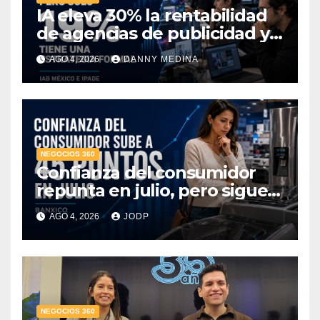
IA eleva 30% la rentabilidad
de agencias de publicidad y
pone en jaque el cobro por
AGO 4, 2026
DANNY MEDINA
hora: IAB México e IPADE
NEGOCIOS 360
Confianza del consumidor
repunta en julio, pero sigue
por debajo de 2025: Banxico
AGO 4, 2026
JODP
NEGOCIOS 360