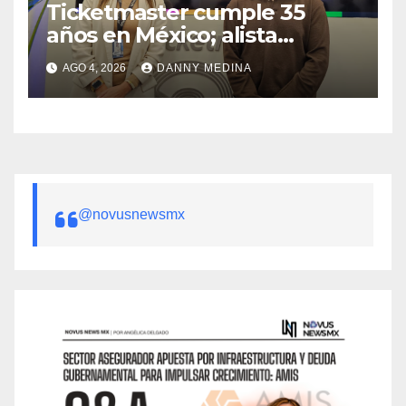
Ticketmaster cumple 35
años en México; alista
apuesta por IA tras emitir 22
AGO 4, 2026
DANNY MEDINA
millones de boletos
@novusnewsmx