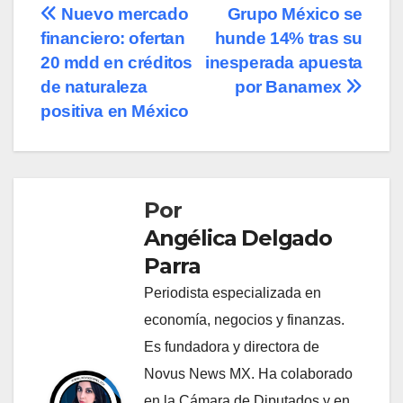
Navegación
Nuevo mercado
Grupo México se
financiero: ofertan
hunde 14% tras su
de
20 mdd en créditos
inesperada apuesta
entradas
de naturaleza
por Banamex
positiva en México
Por
Angélica Delgado
Parra
Periodista especializada en
economía, negocios y finanzas.
Es fundadora y directora de
Novus News MX. Ha colaborado
en la Cámara de Diputados y en