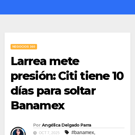
NEGOCIOS 360
Larrea mete
presión: Citi tiene 10
días para soltar
Banamex
Por
Angélica Delgado Parra
#banamex
,
OCT 7, 2025