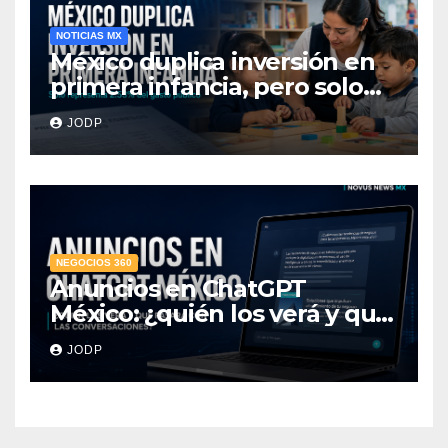
NOTICIAS MX
México duplica inversión en
primera infancia, pero solo
destina 2.53% del gasto
JODP
público
NEGOCIOS 360
Anuncios en ChatGPT
México: ¿quién los verá y qué
pasará con las
JODP
conversaciones?