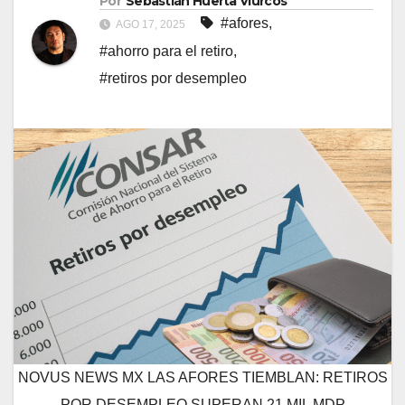
Por
Sebastián Huerta Viurcos
#afores
,
AGO 17, 2025
#ahorro para el retiro
,
#retiros por desempleo
NOVUS NEWS MX LAS AFORES TIEMBLAN: RETIROS
POR DESEMPLEO SUPERAN 21 MIL MDP