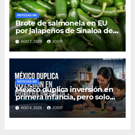
NOTICIAS MX
Brote de salmonela en EU
por jalapeños de Sinaloa deja
345 enfermos y 36
AGO 7, 2026
JODP
hospitalizados
NOTICIAS MX
México duplica inversión en
primera infancia, pero solo
destina 2.53% del gasto
AGO 6, 2026
JODP
público