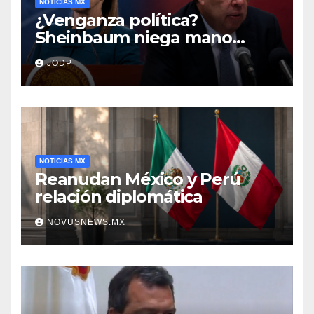
NOTICIAS MX
¿Venganza política?
Sheinbaum niega mano
negra en captura de Ángel
JODP
Aguirre
NOTICIAS MX
Reanudan México y Perú
relación diplomática
NOVUSNEWS.MX