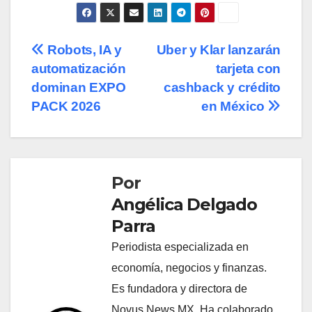
Navegación
Robots, IA y
Uber y Klar lanzarán
automatización
tarjeta con
de
dominan EXPO
cashback y crédito
entradas
PACK 2026
en México
Por
Angélica Delgado
Parra
Periodista especializada en
economía, negocios y finanzas.
Es fundadora y directora de
Novus News MX. Ha colaborado