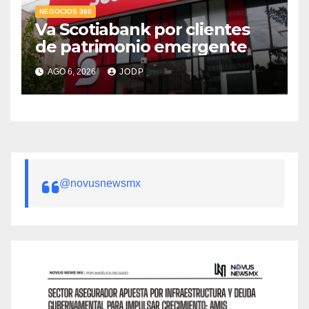
NEGOCIOS 360
Va Scotiabank por clientes
de patrimonio emergente
AGO 6, 2026
JODP
@novusnewsmx