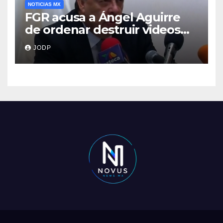
NOTICIAS MX
FGR acusa a Ángel Aguirre
de ordenar destruir videos
clave del caso Ayotzinapa
JODP