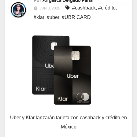
Por
Angélica Delgado Parra
#cashback
,
#crédito
,
JUN 3, 2026
#klar
,
#uber
,
#UBR CARD
Uber y Klar lanzarán tarjeta con cashback y crédito en
México