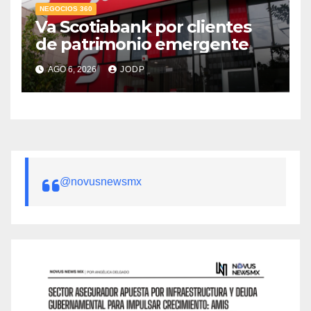
NEGOCIOS 360
Va Scotiabank por clientes
de patrimonio emergente
AGO 6, 2026
JODP
@novusnewsmx