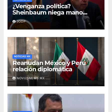
¿Venganza política?
Sheinbaum niega mano
negra en captura de Ángel
JODP
Aguirre
NOTICIAS MX
Reanudan México y Perú
relación diplomática
NOVUSNEWS.MX