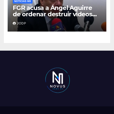
NOTICIAS MX
FGR acusa a Ángel Aguirre
de ordenar destruir videos
clave del caso Ayotzinapa
JODP