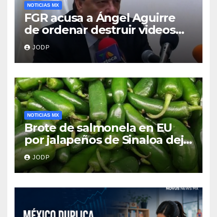
NOTICIAS MX
FGR acusa a Ángel Aguirre
de ordenar destruir videos
clave del caso Ayotzinapa
JODP
NOTICIAS MX
Brote de salmonela en EU
por jalapeños de Sinaloa deja
345 enfermos y 36
JODP
hospitalizados