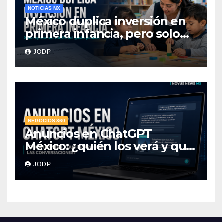
NOTICIAS MX
México duplica inversión en
primera infancia, pero solo
destina 2.53% del gasto
JODP
público
NEGOCIOS 360
Anuncios en ChatGPT
México: ¿quién los verá y qué
pasará con las
JODP
conversaciones?