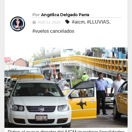
Por
Angélica Delgado Parra
#aicm
,
#LLUVIAS
,
AGO 12, 2025
#vuelos cancelados