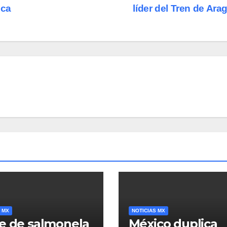
ica
líder del Tren de Ar
 MX
NOTICIAS MX
e de salmonela
México duplica