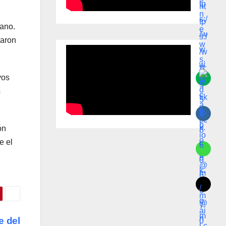
lano.
jaron
vos
s
ón
e el
e del