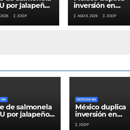
U por jalapeños
inversión en
inaloa deja 345
primera infancia
 2026
JODP
AGO 6, 2026
JODP
rmos y 36
pero solo destin
italizados
2.53% del gasto
público
S MX
NOTICIAS MX
e de salmonela
México duplica
U por jalapeños
inversión en
inaloa deja 345
primera infancia
JODP
rmos y 36
pero solo desti