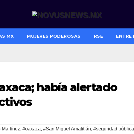
AS MX
MUJERES PODEROSAS
RSE
ENTRE
axaca; había alertado
ctivos
 Martínez
,
#oaxaca
,
#San Miguel Amatitlán
,
#seguridad pública