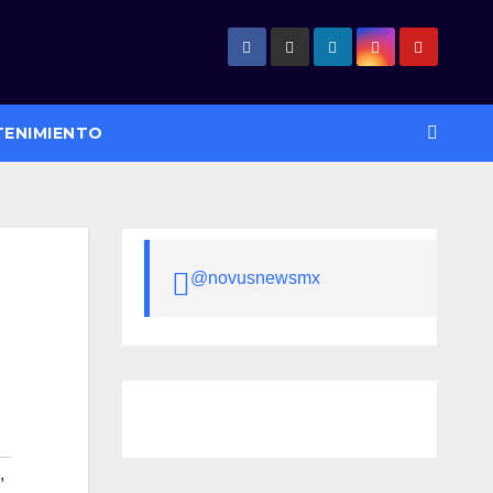
TENIMIENTO
@novusnewsmx
,