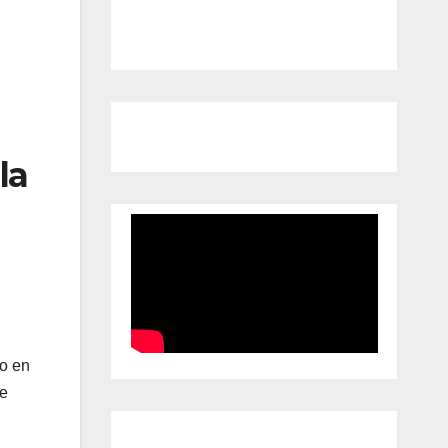
la
io en
de