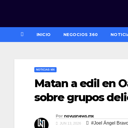
Saltar
al
contenido
INICIO
NEGOCIOS 360
NOTICI
NOTICIAS MX
Matan a edil en O
sobre grupos deli
Por
novusnews.mx
#Joel Ángel Bravo
JUN 13, 2026