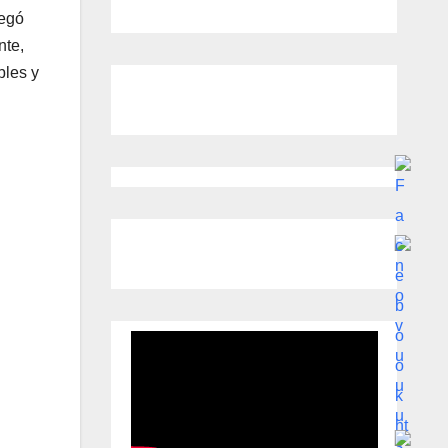
legó
nte,
bles y