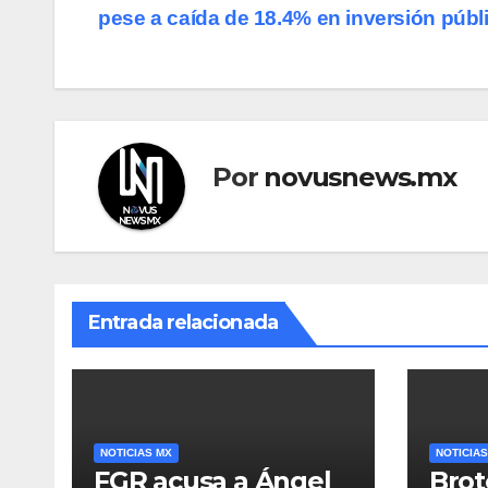
pese a caída de 18.4% en inversión públ
de
entradas
Por
novusnews.mx
Entrada relacionada
NOTICIAS MX
NOTICIAS
FGR acusa a Ángel
Brot