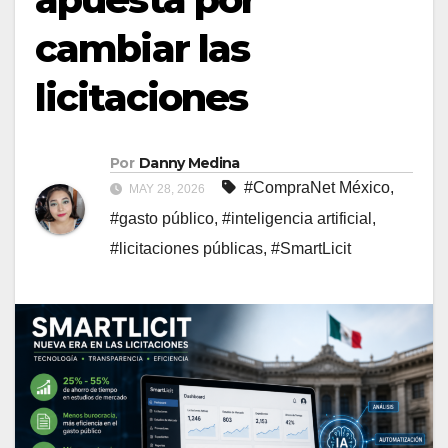
cambiar las
licitaciones
Por
Danny Medina
#CompraNet México
,
MAY 28, 2026
#gasto público
,
#inteligencia artificial
,
#licitaciones públicas
,
#SmartLicit