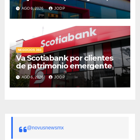
supera 14% del mercado
AGO 6, 2026
JODP
crediticio
NEGOCIOS 360
Va Scotiabank por clientes
de patrimonio emergente
AGO 6, 2026
JODP
@novusnewsmx