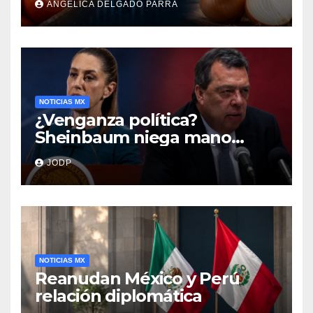
ANGÉLICA DELGADO PARRA
encarecen
NOTICIAS MX
¿Venganza política?
Sheinbaum niega mano
negra en captura de Ángel
JODP
Aguirre
NOTICIAS MX
Reanudan México y Perú
relación diplomática