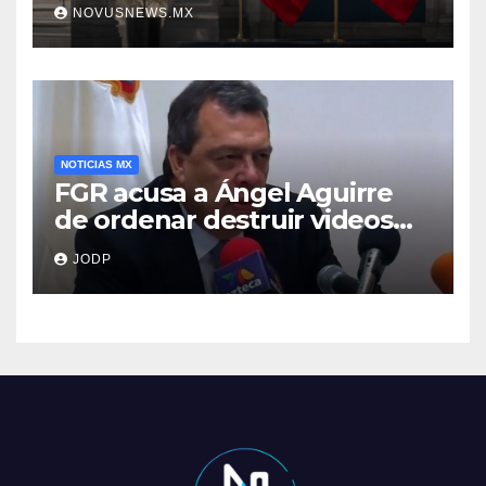
NOVUSNEWS.MX
NOTICIAS MX
FGR acusa a Ángel Aguirre
de ordenar destruir videos
clave del caso Ayotzinapa
JODP