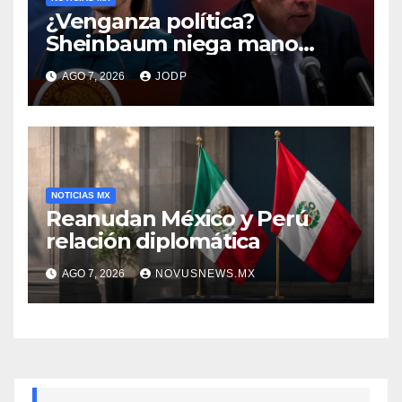
¿Venganza política?
Sheinbaum niega mano
negra en captura de Ángel
AGO 7, 2026
JODP
Aguirre
NOTICIAS MX
Reanudan México y Perú
relación diplomática
AGO 7, 2026
NOVUSNEWS.MX