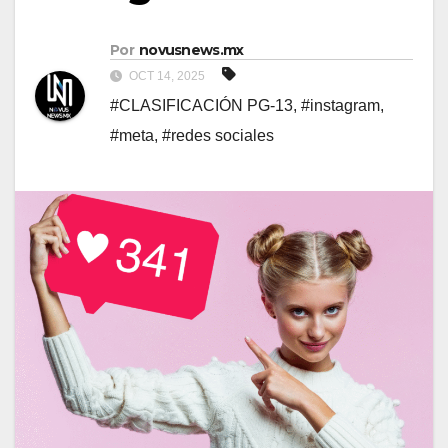
Por
novusnews.mx
OCT 14, 2025
#CLASIFICACIÓN PG-13
,
#instagram
,
#meta
,
#redes sociales