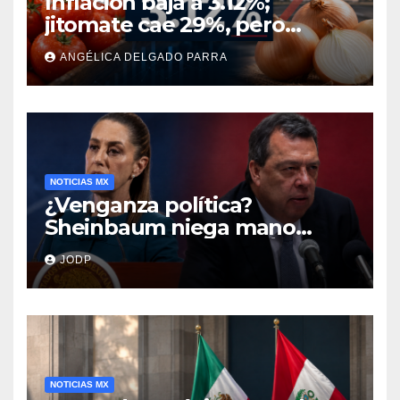
Inflación baja a 3.12%;
jitomate cae 29%, pero
cebolla y vuelos se
ANGÉLICA DELGADO PARRA
encarecen
NOTICIAS MX
¿Venganza política?
Sheinbaum niega mano
negra en captura de Ángel
JODP
Aguirre
NOTICIAS MX