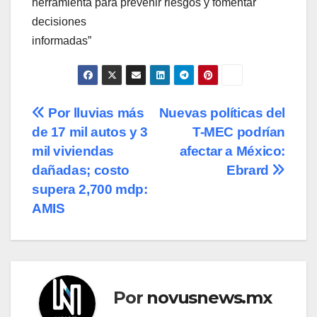
herramienta para prevenir riesgos y fomentar
decisiones
informadas”
Navegación
Por lluvias más
Nuevas políticas del
de 17 mil autos y 3
T-MEC podrían
de
mil viviendas
afectar a México:
entradas
dañadas; costo
Ebrard
supera 2,700 mdp:
AMIS
Por
novusnews.mx