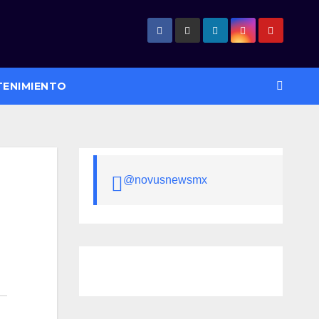
TENIMIENTO
@novusnewsmx