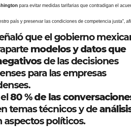
shington
para evitar medidas tarifarias que contradigan el acue
estro país y preservar las condiciones de competencia justa”, af
señaló que el gobierno mexic
raparte
modelos y datos que
 negativos
de las decisiones
denses para las empresas
denses.
 el
80 % de las conversacione
en temas técnicos y de
análisi
 aspectos políticos.