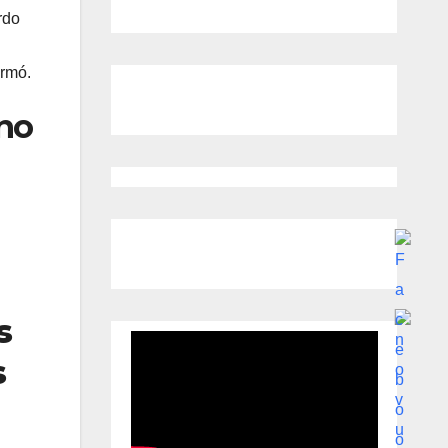
rdo
irmó.
ano
s
s