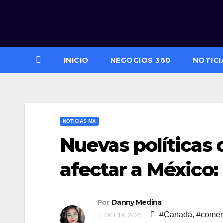
Saltar
al
contenido
INICIO
NEGOCIOS 360
NOTICI
NOTICIAS MX
Nuevas políticas 
afectar a México:
Por
Danny Medina
#Canadá
,
#comer
OCT 14, 2025