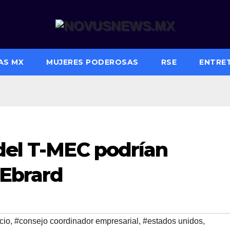
AS MX
MUJERES PODEROSAS
RSE
ENTRE
del T-MEC podrían
 Ebrard
cio
,
#consejo coordinador empresarial
,
#estados unidos
,