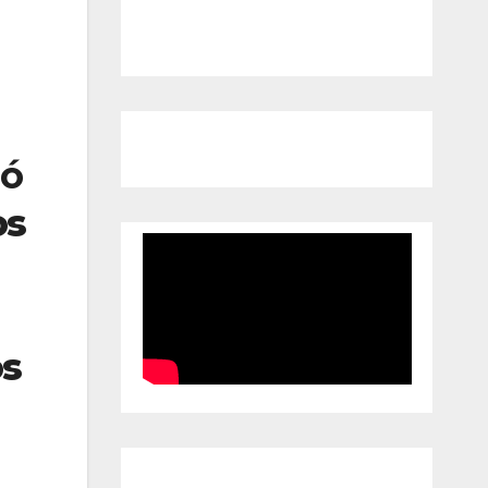
ió
os
os