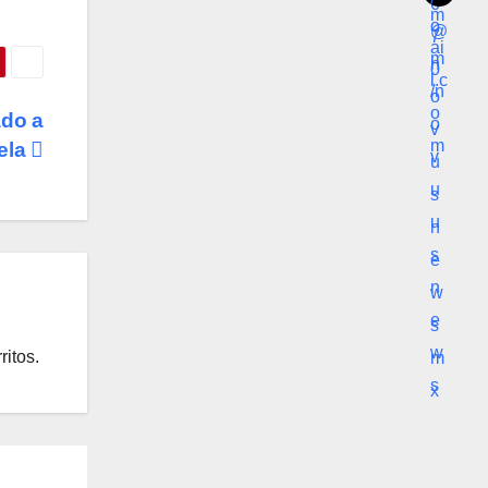
ado a
uela
ritos.