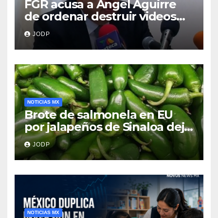
FGR acusa a Ángel Aguirre
de ordenar destruir videos
clave del caso Ayotzinapa
JODP
NOTICIAS MX
Brote de salmonela en EU
por jalapeños de Sinaloa deja
345 enfermos y 36
JODP
hospitalizados
NOTICIAS MX