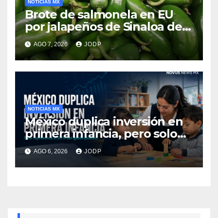
NOTICIAS MX
Brote de salmonela en EU
por jalapeños de Sinaloa deja
345 enfermos y 36
AGO 7, 2026
JODP
hospitalizados
NOTICIAS MX
México duplica inversión en
primera infancia, pero solo
destina 2.53% del gasto
AGO 6, 2026
JODP
público