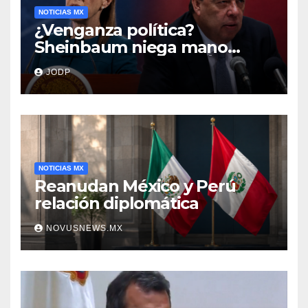
NOTICIAS MX
¿Venganza política?
Sheinbaum niega mano
negra en captura de Ángel
JODP
Aguirre
NOTICIAS MX
Reanudan México y Perú
relación diplomática
NOVUSNEWS.MX