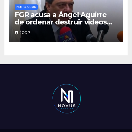
NOTICIAS MX
FGR acusa a Ángel Aguirre
de ordenar destruir videos
clave del caso Ayotzinapa
JODP