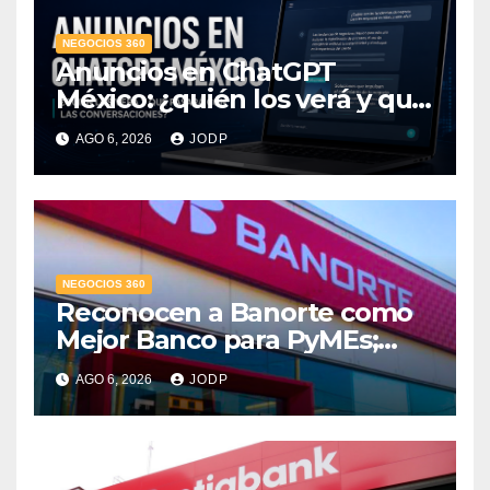
NEGOCIOS 360
Anuncios en ChatGPT
México: ¿quién los verá y qué
pasará con las
AGO 6, 2026
JODP
conversaciones?
NEGOCIOS 360
Reconocen a Banorte como
Mejor Banco para PyMEs;
supera 14% del mercado
AGO 6, 2026
JODP
crediticio