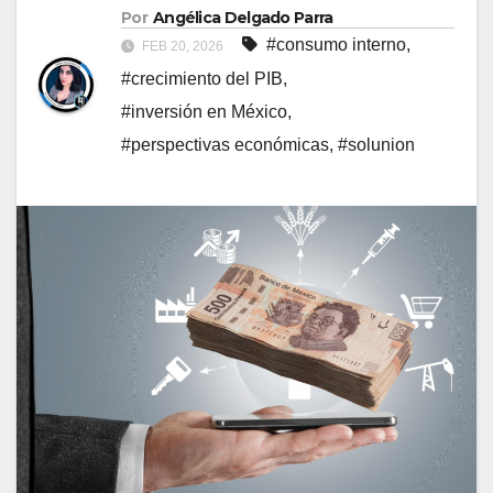
Por
Angélica Delgado Parra
#consumo interno
,
FEB 20, 2026
#crecimiento del PIB
,
#inversión en México
,
#perspectivas económicas
,
#solunion