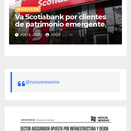
NEGOCIOS 360
Va Scotiabank por clientes
de patrimonio emergente
AGO 6, 2026
JODP
@novusnewsmx