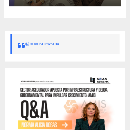
millones de boletos
@novusnewsmx