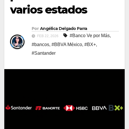
varios estados
Por
Angélica Delgado Parra
#Banco Ve por Más
,
FEB 22, 2026
#bancos
,
#BBVA México
,
#BX+
,
#Santander