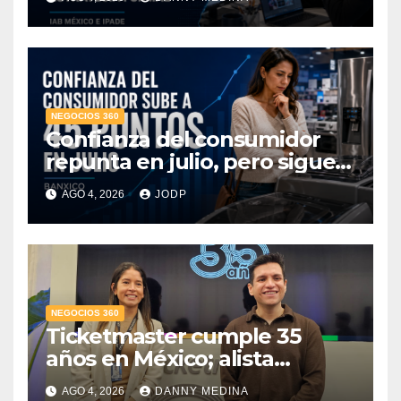
hora: IAB México e IPADE
NEGOCIOS 360
Confianza del consumidor
repunta en julio, pero sigue
por debajo de 2025: Banxico
AGO 4, 2026
JODP
NEGOCIOS 360
Ticketmaster cumple 35
años en México; alista
apuesta por IA tras emitir 22
AGO 4, 2026
DANNY MEDINA