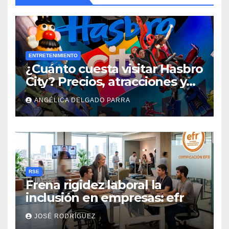
ENTRETENIMIENTO
¿Cuánto cuesta visitar Hasbro
City? Precios, atracciones y
actividades de Summer Fest
ANGÉLICA DELGADO PARRA
RSE
Frena rigidez laboral la
inclusión en empresas: efr
JOSÉ RODRÍGUEZ