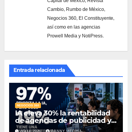
Capital de México, Revista
Cambio, Rumbo de México,
Negocios 360, El Constituyente,
así como en las agencias
Prowell Media y NotiPress.
Entrada relacionada
NEGOCIOS 360
IA eleva 30% la rentabilidad
de agencias de publicidad y
pone en jaque el cobro por
AGO 4, 2026
DANNY MEDINA