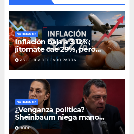
NOTICIAS MX
Inflación baja a 3.12%;
jitomate cae 29%, pero
cebolla y vuelos se
ANGÉLICA DELGADO PARRA
encarecen
NOTICIAS MX
¿Venganza política?
Sheinbaum niega mano
negra en captura de Ángel
JODP
Aguirre