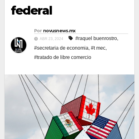
federal
Por
novusnews.mx
#raquel buenrostro
,
ABR 23, 2024
#secretaria de economia
,
#t mec
,
#tratado de libre comercio