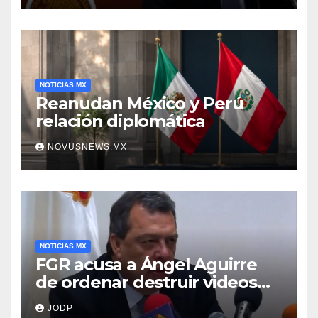
NOTICIAS MX
Reanudan México y Perú
relación diplomática
NOVUSNEWS.MX
NOTICIAS MX
FGR acusa a Ángel Aguirre
de ordenar destruir videos
clave del caso Ayotzinapa
JODP