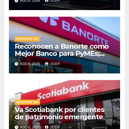
AGO 6, 2026
JODP
conversaciones?
NEGOCIOS 360
Reconocen a Banorte como
Mejor Banco para PyMEs;
supera 14% del mercado
AGO 6, 2026
JODP
crediticio
NEGOCIOS 360
Va Scotiabank por clientes
de patrimonio emergente
AGO 6, 2026
JODP