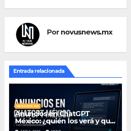
Por
novusnews.mx
Entrada relacionada
NEGOCIOS 360
Anuncios en ChatGPT
México: ¿quién los verá y qué
pasará con las