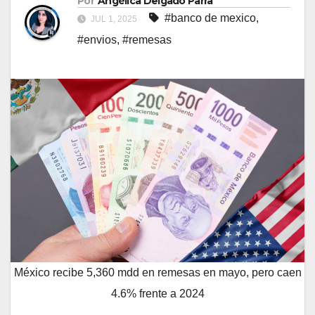
Por
Angélica Delgado Parra
#banco de mexico
,
JUL 1, 2025
#envios
,
#remesas
México recibe 5,360 mdd en remesas en mayo, pero caen
4.6% frente a 2024