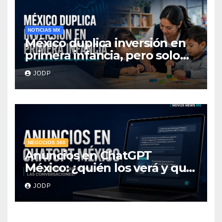
NOTICIAS MX
México duplica inversión en
primera infancia, pero solo
destina 2.53% del gasto
JODP
público
NEGOCIOS 360
Anuncios en ChatGPT
México: ¿quién los verá y qué
pasará con las
JODP
conversaciones?