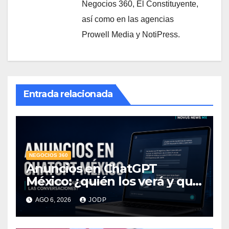
Negocios 360, El Constituyente,
así como en las agencias
Prowell Media y NotiPress.
Entrada relacionada
NEGOCIOS 360
Anuncios en ChatGPT
México: ¿quién los verá y qué
pasará con las
AGO 6, 2026
JODP
conversaciones?