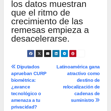
los datos muestran
que el ritmo de
crecimiento de las
remesas empieza a
desacelerarse.
Navegación
Diputados
Latinoamérica gana
aprueban CURP
atractivo como
de
biométrica:
destino de
entradas
¿avance
relocalización de
tecnológico o
cadenas de
amenaza a tu
suministro
privacidad?