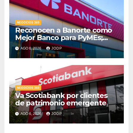
NEGOCIOS 360
Reconocen a Banorte como
Mejor Banco para PyMEs;
supera 14% del mercado
AGO 6, 2026
JODP
crediticio
NEGOCIOS 360
Va Scotiabank por clientes
de patrimonio emergente
AGO 6, 2026
JODP