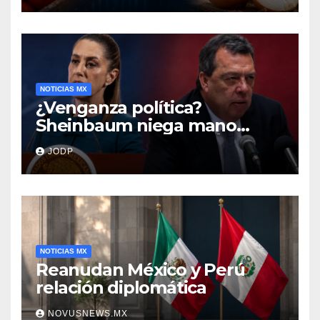
NOTICIAS MX
¿Venganza política?
Sheinbaum niega mano
negra en captura de Ángel
JODP
Aguirre
NOTICIAS MX
Reanudan México y Perú
relación diplomática
NOVUSNEWS.MX