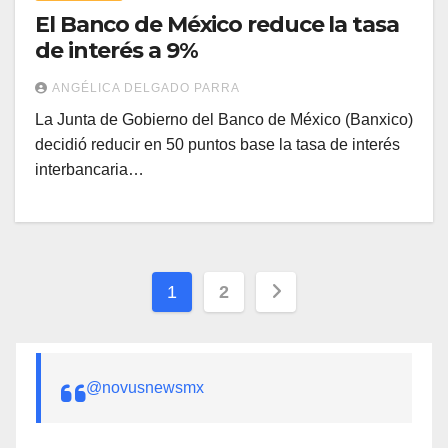
El Banco de México reduce la tasa
de interés a 9%
ANGÉLICA DELGADO PARRA
La Junta de Gobierno del Banco de México (Banxico)
decidió reducir en 50 puntos base la tasa de interés
interbancaria…
Paginación
1
2
de
entradas
@novusnewsmx