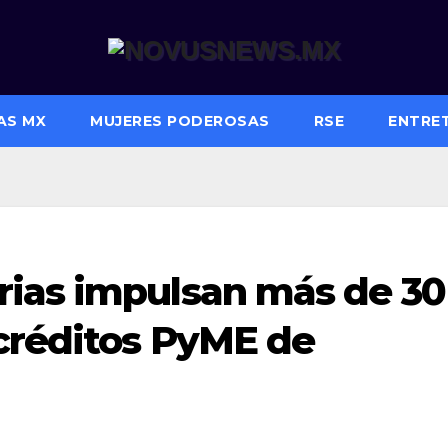
AS MX
MUJERES PODEROSAS
RSE
ENTRE
ias impulsan más de 30
créditos PyME de