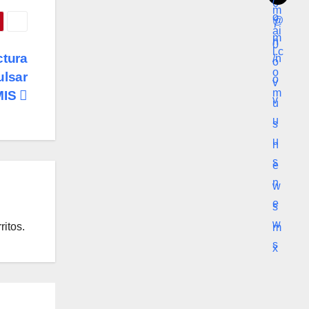
ctura
ulsar
MIS
ritos.