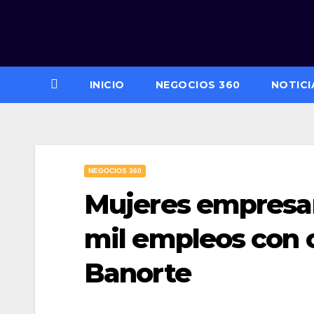
Saltar
al
contenido
INICIO
NEGOCIOS 360
NOTICI
NEGOCIOS 360
Mujeres empresar
mil empleos con 
Banorte