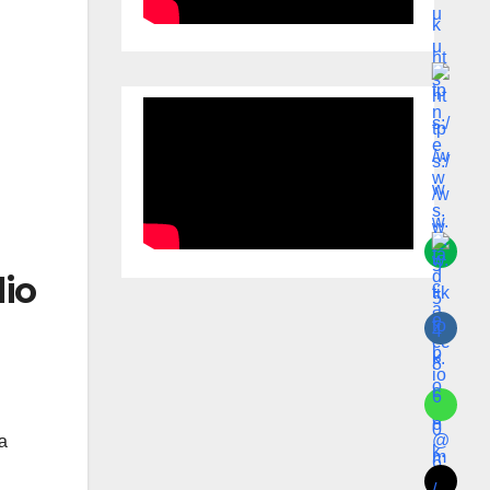
lio
a