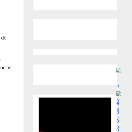
s de
.
al
gocios