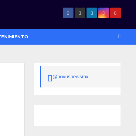
TENIMIENTO
@novusnewsmx