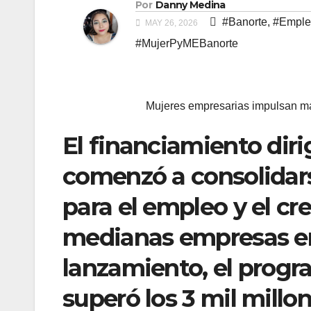
Por
Danny Medina
#Banorte
,
#Emple
MAY 26, 2026
#MujerPyMEBanorte
Mujeres empresarias impulsan má
El financiamiento dir
comenzó a consolidar
para el empleo y el c
medianas empresas en
lanzamiento, el prog
superó los 3 mil millo